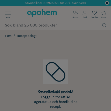
Använd kod: SOMMAR20 för 20% över 649kr
Årets Butik 2025 inom Skönhet
✓ Fri frakt
Meny
Recept
Profil
Favoriter
Kassa
✓ Rådgivning från farmaceuter & hudterapeuter
✓ Poäng på alla köp*
Hem
Receptbelagt
Receptbelagd produkt
Logga in för att se
lagerstatus och handla dina
recept.