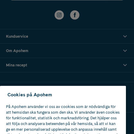
Kundservice
Om Apohem
Mina recept
Ladda ner vår app
Cookies på Apohem
På Apohem använder vi oss av cookies som är nödvändiga för
att hemsidan ska fungera som den ska. Vi använder även cookies
för funktionalitet, statistik och marknadsföring. Det hjälper oss
att följa och analysera beteenden på vår hemsida, så att vi kan
Apotek med tillstånd
ge en mer personaliserad upplevelse och anpassa innehåll samt
av Läkemedelsverket