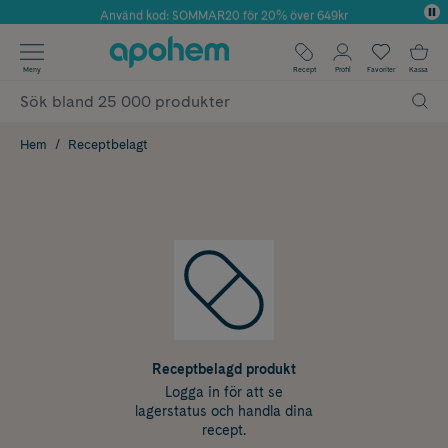
Använd kod: SOMMAR20 för 20% över 649kr
Årets Butik 2025 inom Skönhet
✓ Fri frakt
Meny
Recept
Profil
Favoriter
Kassa
✓ Rådgivning från farmaceuter & hudterapeuter
✓ Poäng på alla köp*
Hem
Receptbelagt
Receptbelagd produkt
Logga in för att se
lagerstatus och handla dina
recept.