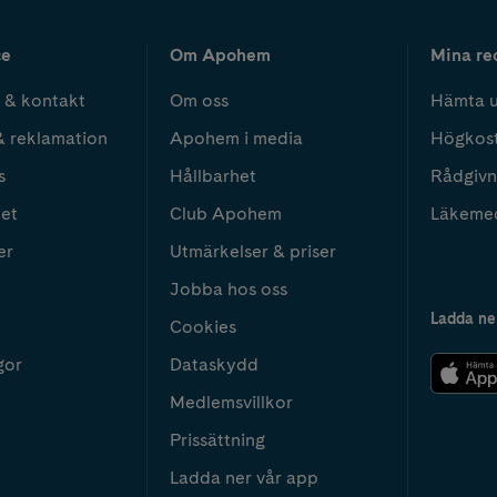
ce
Om Apohem
Mina re
 & kontakt
Om oss
Hämta u
& reklamation
Apohem i media
Högkos
s
Hållbarhet
Rådgivn
het
Club Apohem
Läkeme
er
Utmärkelser & priser
Jobba hos oss
Ladda ne
Cookies
gor
Dataskydd
Medlemsvillkor
Prissättning
Ladda ner vår app