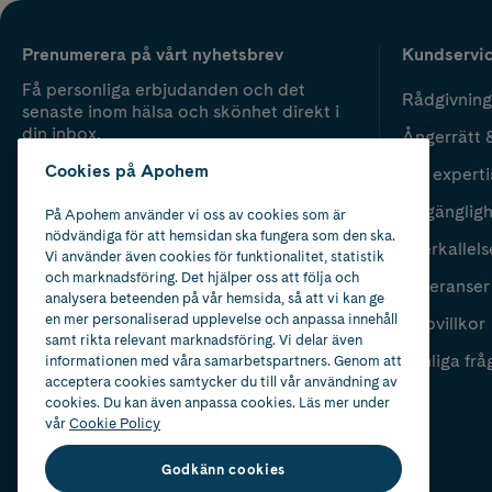
Prenumerera på vårt nyhetsbrev
Kundservi
Få personliga erbjudanden och det
Rådgivning
senaste inom hälsa och skönhet direkt i
din inbox.
Ångerrätt 
Cookies på Apohem
Vår experti
Fyll i mailadress
Skicka
Tillgänglig
På Apohem använder vi oss av cookies som är
nödvändiga för att hemsidan ska fungera som den ska.
Återkallels
Vi använder även cookies för funktionalitet, statistik
och marknadsföring. Det hjälper oss att följa och
Leveranser
analysera beteenden på vår hemsida, så att vi kan ge
en mer personaliserad upplevelse och anpassa innehåll
Köpvillkor
samt rikta relevant marknadsföring. Vi delar även
Vanliga frå
informationen med våra samarbetspartners. Genom att
acceptera cookies samtycker du till vår användning av
cookies. Du kan även anpassa cookies. Läs mer under
vår
Cookie Policy
Godkänn cookies