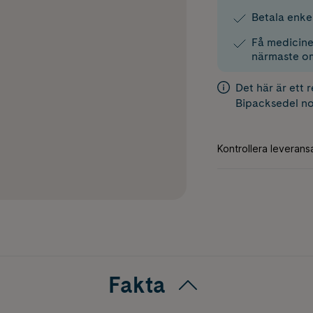
Betala enke
Få medicinen
närmaste o
Det här är ett 
Bipacksedel
no
Fakta