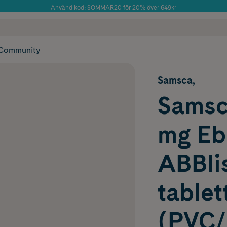
Använd kod: SOMMAR20 för 20% över 649kr
Årets Butik 2025 inom Skönhet
 frakt
✓ Rådgivning från farmaceuter & hudterapeuter
✓ Poäng på alla
Community
Samsca,
Samsca
mg Eb
ABBlis
tablet
(PVC/