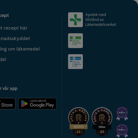
cept
Apotek med
tillstånd av
Läkemedelsverket
t recept här
tnadsskyddet
ing om läkemedel
del
r vår app
2024