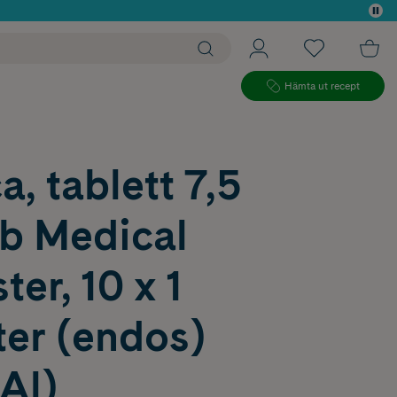
 köp*
Hämta ut recept
, tablett 7,5
b Medical
ter, 10 x 1
ter (endos)
Al)