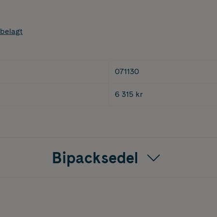
belagt
071130
6 315 kr
Bipacksedel