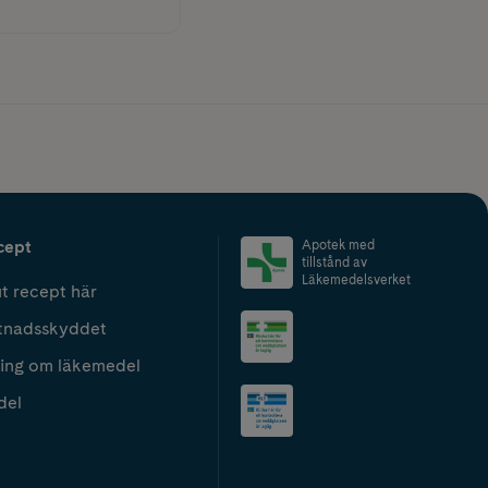
cept
Apotek med
tillstånd av
Läkemedelsverket
t recept här
tnadsskyddet
ing om läkemedel
del