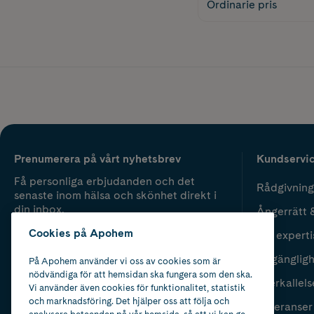
Ordinarie pris
Prenumerera på vårt nyhetsbrev
Kundservi
Få personliga erbjudanden och det
Rådgivning
senaste inom hälsa och skönhet direkt i
din inbox.
Ångerrätt 
Cookies på Apohem
Vår experti
Fyll i mailadress
Skicka
Tillgänglig
På Apohem använder vi oss av cookies som är
nödvändiga för att hemsidan ska fungera som den ska.
Återkallels
Vi använder även cookies för funktionalitet, statistik
och marknadsföring. Det hjälper oss att följa och
Leveranser