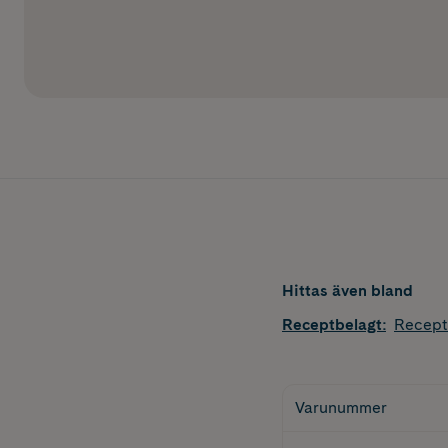
Hittas även bland
Receptbelagt
:
Recept
Varunummer