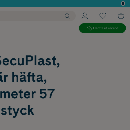
 köp*
Hämta ut recept
SecuPlast,
är häfta,
ameter 57
styck