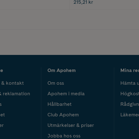
215,21 kr
ce
Om Apohem
Mina re
 & kontakt
Om oss
Hämta u
& reklamation
Apohem i media
Högkos
s
Hållbarhet
Rådgivn
het
Club Apohem
Läkeme
er
Utmärkelser & priser
Jobba hos oss