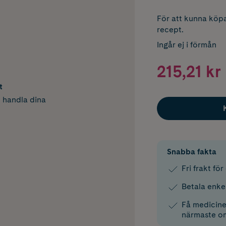
För att kunna köpa
recept.
Ingår ej i förmån
215,21 kr
t
h handla dina
Snabba fakta
Fri frakt fö
Betala enke
Få medicinen
närmaste o