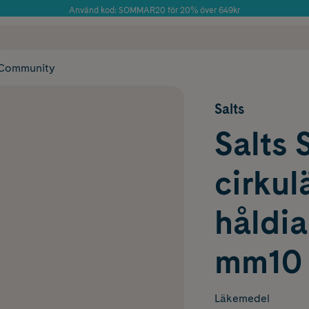
Använd kod: SOMMAR20 för 20% över 649kr
Årets Butik 2025 inom Skönhet
 frakt
✓ Rådgivning från farmaceuter & hudterapeuter
✓ Poäng på alla
Community
Salts
Salts 
cirkul
håldi
mm10 
Läkemedel