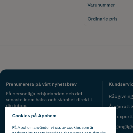
Varunummer
Ordinarie pris
Prenumerera på vårt nyhetsbrev
Kundservi
Få personliga erbjudanden och det
Rådgivning
senaste inom hälsa och skönhet direkt i
din inbox.
Ångerrätt 
Cookies på Apohem
Vår experti
Fyll i mailadress
Skicka
Tillgänglig
På Apohem använder vi oss av cookies som är