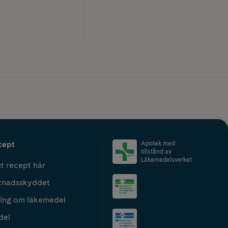
cept
Apotek med
tillstånd av
Läkemedelsverket
t recept här
tnadsskyddet
ing om läkemedel
del