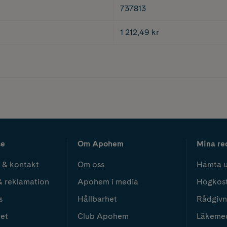
737813
1 212,49 kr
ce
Om Apohem
Mina re
 & kontakt
Om oss
Hämta u
& reklamation
Apohem i media
Högkos
s
Hållbarhet
Rådgivn
het
Club Apohem
Läkeme