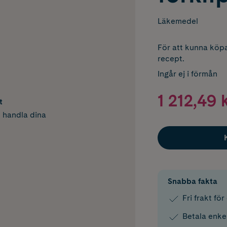
Läkemedel
För att kunna köpa
recept.
Ingår ej i förmån
1 212,49 
t
h handla dina
Snabba fakta
Fri frakt fö
Betala enke