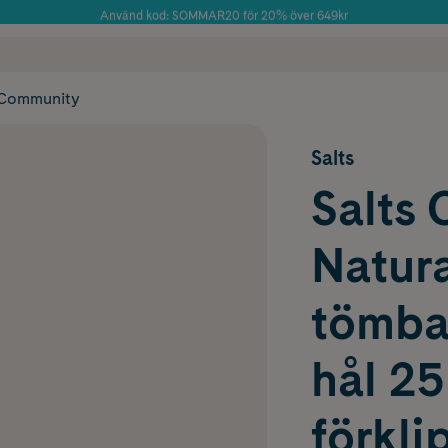
Använd kod: SOMMAR20 för 20% över 649kr
Årets Butik 2025 inom Skönhet
 frakt
✓ Rådgivning från farmaceuter & hudterapeuter
✓ Poäng på alla
Community
Salts
Salts 
Natur
tömbar
hål 2
förkli