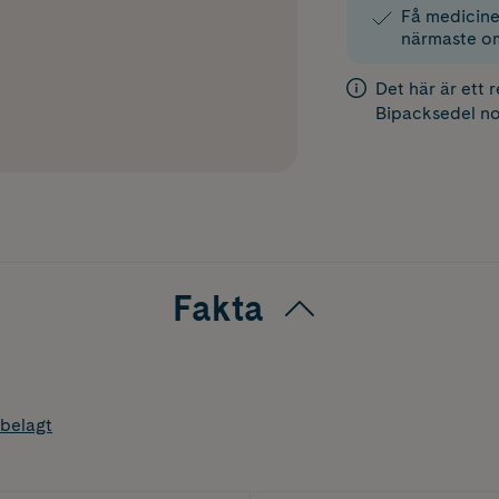
Få medicinen
närmaste o
Det här är ett 
Bipacksedel
no
Fakta
belagt