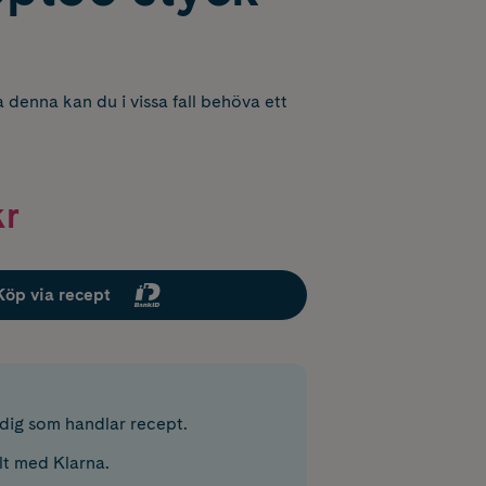
 denna kan du i vissa fall behöva ett
kr
Köp via recept
r dig som handlar recept.
lt med Klarna.