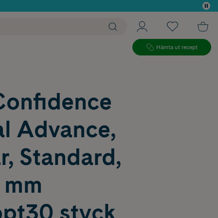
 köp*
Hämta ut recept
Confidence
al Advance,
, Standard,
5 mm
ppt30 styck