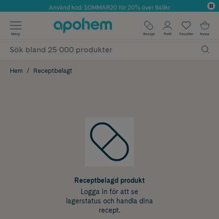
Använd kod: SOMMAR20 för 20% över 649kr
Årets Butik 2025 inom Skönhet
✓ Fri frakt
Meny
Recept
Profil
Favoriter
Kassa
✓ Rådgivning från farmaceuter & hudterapeuter
✓ Poäng på alla köp*
Hem
Receptbelagt
Receptbelagd produkt
Logga in för att se
lagerstatus och handla dina
recept.