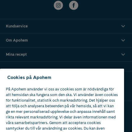
Kundservice
Om Apohem
Mina recept
Cookies på Apohem
Ladda ner vår app
På Apohem använder vi oss av cookies som är nödvändiga för
att hemsidan ska fungera som den ska. Vi använder även cookies
för funktionalitet, statistik och marknadsföring. Det hjälper oss
att följa och analysera beteenden på vår hemsida, så att vi kan
ge en mer personaliserad upplevelse och anpassa innehåll samt
Apotek med tillstånd
rikta relevant marknadsföring. Vi delar även informationen med
av Läkemedelsverket
våra samarbetspartners. Genom att acceptera cookies
samtycker du till vår användning av cookies. Du kan även