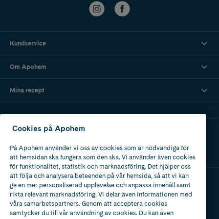
Kundservice
Om Apohem
Mina recept
Cookies på Apohem
Ladda ner vår app
På Apohem använder vi oss av cookies som är nödvändiga för
att hemsidan ska fungera som den ska. Vi använder även cookies
för funktionalitet, statistik och marknadsföring. Det hjälper oss
att följa och analysera beteenden på vår hemsida, så att vi kan
ge en mer personaliserad upplevelse och anpassa innehåll samt
Apotek med tillstånd
rikta relevant marknadsföring. Vi delar även informationen med
av Läkemedelsverket
våra samarbetspartners. Genom att acceptera cookies
samtycker du till vår användning av cookies. Du kan även