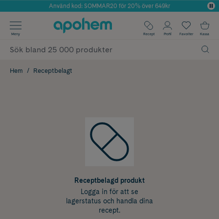
Använd kod: SOMMAR20 för 20% över 649kr
Årets Butik 2025 inom Skönhet
✓ Fri frakt
Meny
Recept
Profil
Favoriter
Kassa
✓ Rådgivning från farmaceuter & hudterapeuter
✓ Poäng på alla köp*
Hem
Receptbelagt
Receptbelagd produkt
Logga in för att se
lagerstatus och handla dina
recept.