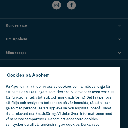
Kundservice
Om Apohem
Mina recept
Cookies på Apohem
Ladda ner vår app
På Apohem använder vi oss av cookies som är nödvändiga för
att hemsidan ska fungera som den ska. Vi använder även cookies
för funktionalitet, statistik och marknadsföring. Det hjälper oss
att följa och analysera beteenden på vår hemsida, så att vi kan
ge en mer personaliserad upplevelse och anpassa innehåll samt
Apotek med tillstånd
rikta relevant marknadsföring. Vi delar även informationen med
av Läkemedelsverket
våra samarbetspartners. Genom att acceptera cookies
samtycker du till vår användning av cookies. Du kan även