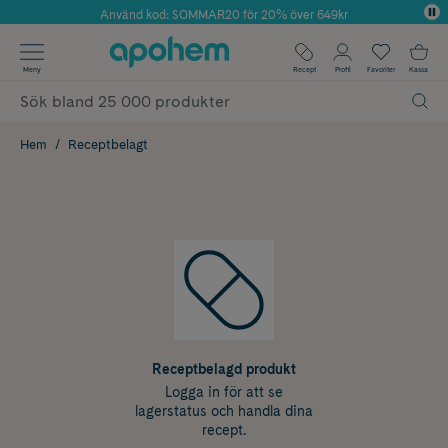
Använd kod: SOMMAR20 för 20% över 649kr
Årets Butik 2025 inom Skönhet
✓ Fri frakt
Meny
Recept
Profil
Favoriter
Kassa
✓ Rådgivning från farmaceuter & hudterapeuter
✓ Poäng på alla köp*
Hem
Receptbelagt
Receptbelagd produkt
Logga in för att se
lagerstatus och handla dina
recept.