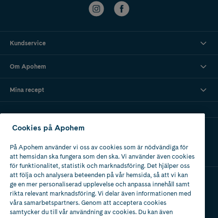
Kundservice
Om Apohem
Mina recept
Cookies på Apohem
Ladda ner vår app
På Apohem använder vi oss av cookies som är nödvändiga för
att hemsidan ska fungera som den ska. Vi använder även cookies
för funktionalitet, statistik och marknadsföring. Det hjälper oss
att följa och analysera beteenden på vår hemsida, så att vi kan
ge en mer personaliserad upplevelse och anpassa innehåll samt
Apotek med tillstånd
rikta relevant marknadsföring. Vi delar även informationen med
av Läkemedelsverket
våra samarbetspartners. Genom att acceptera cookies
samtycker du till vår användning av cookies. Du kan även