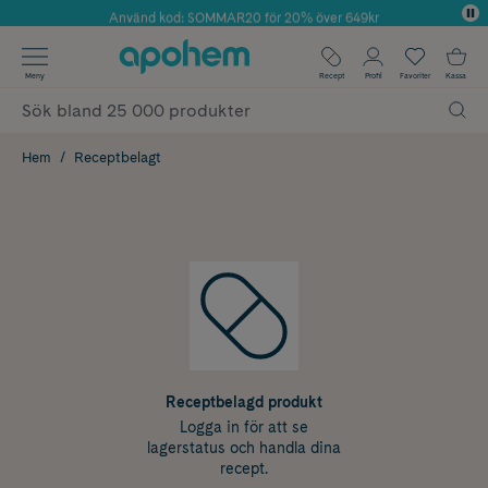
Använd kod: SOMMAR20 för 20% över 649kr
Årets Butik 2025 inom Skönhet
✓ Fri frakt
Meny
Recept
Profil
Favoriter
Kassa
✓ Rådgivning från farmaceuter & hudterapeuter
✓ Poäng på alla köp*
Hem
Receptbelagt
Receptbelagd produkt
Logga in för att se
lagerstatus och handla dina
recept.