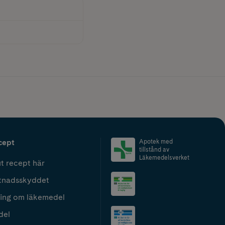
cept
Apotek med
tillstånd av
Läkemedelsverket
t recept här
tnadsskyddet
ing om läkemedel
del