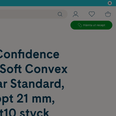
 köp*
Hämta ut recept
Confidence
 Soft Convex
r Standard,
ppt 21 mm,
it10 styck