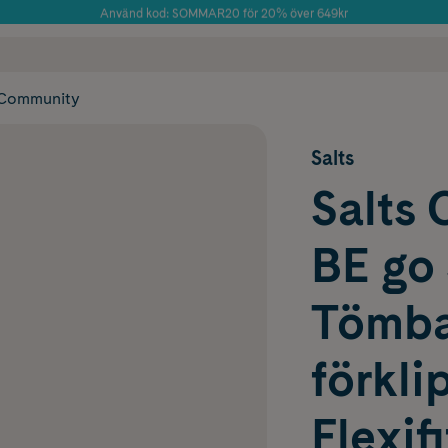
Använd kod: SOMMAR20 för 20% över 649kr
Årets Butik 2025 inom Skönhet
 frakt
✓ Rådgivning från farmaceuter & hudterapeuter
✓ Poäng på alla
Community
Salts
Salts 
BE go
Tömba
förkli
Flexif