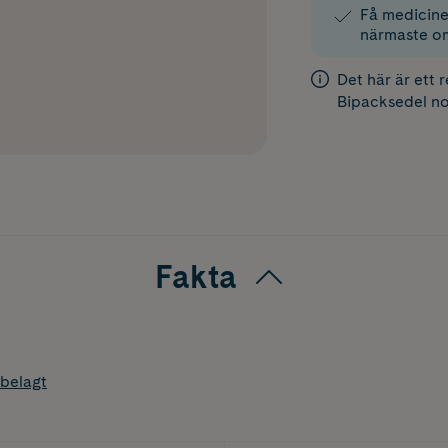
Få medicinen
närmaste o
Det här är ett 
Bipacksedel
no
Fakta
belagt