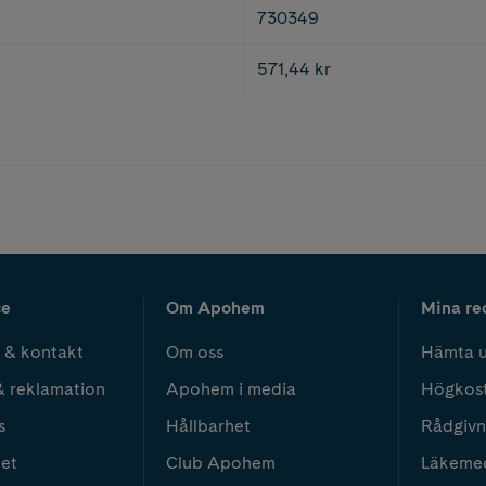
730349
571,44 kr
ce
Om Apohem
Mina re
 & kontakt
Om oss
Hämta u
& reklamation
Apohem i media
Högkos
s
Hållbarhet
Rådgivn
het
Club Apohem
Läkeme