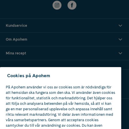
Kundservice
Om Apohem
Mina recept
Cookies på Apohem
Ladda ner vår app
På Apohem använder vi oss av cookies som är nödvändiga för
att hemsidan ska fungera som den ska. Vi använder även cookies
för funktionalitet, statistik och marknadsföring. Det hjälper oss
att följa och analysera beteenden på vår hemsida, så att vi kan
ge en mer personaliserad upplevelse och anpassa innehåll samt
Apotek med tillstånd
rikta relevant marknadsföring. Vi delar även informationen med
av Läkemedelsverket
våra samarbetspartners. Genom att acceptera cookies
samtycker du till vår användning av cookies. Du kan även