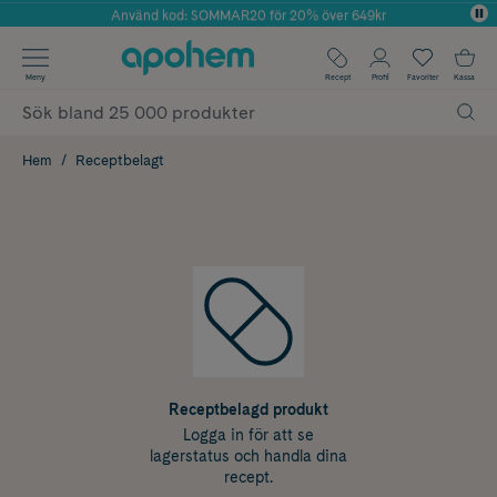
Använd kod: SOMMAR20 för 20% över 649kr
Årets Butik 2025 inom Skönhet
✓ Fri frakt
Meny
Recept
Profil
Favoriter
Kassa
✓ Rådgivning från farmaceuter & hudterapeuter
✓ Poäng på alla köp*
Hem
Receptbelagt
Receptbelagd produkt
Logga in för att se
lagerstatus och handla dina
recept.