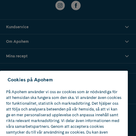
Kundservice
Om Apohem
Mina recept
Cookies på Apohem
Ladda ner vår app
På Apohem använder vi oss av cookies som är nödvändiga för
att hemsidan ska fungera som den ska. Vi använder även cookies
för funktionalitet, statistik och marknadsföring. Det hjälper oss
att följa och analysera beteenden på vår hemsida, så att vi kan
ge en mer personaliserad upplevelse och anpassa innehåll samt
Apotek med tillstånd
rikta relevant marknadsföring. Vi delar även informationen med
av Läkemedelsverket
våra samarbetspartners. Genom att acceptera cookies
samtycker du till vår användning av cookies. Du kan även