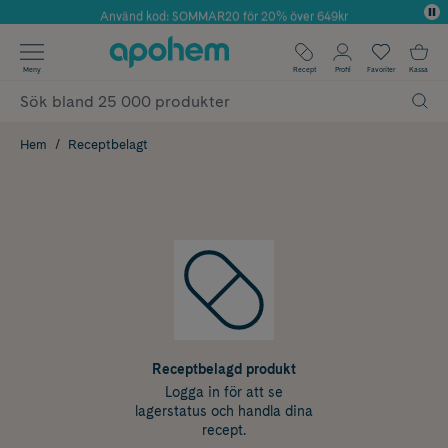
Använd kod: SOMMAR20 för 20% över 649kr
Årets Butik 2025 inom Skönhet
✓ Fri frakt
Meny
Recept
Profil
Favoriter
Kassa
✓ Rådgivning från farmaceuter & hudterapeuter
✓ Poäng på alla köp*
Hem
Receptbelagt
Receptbelagd produkt
Logga in för att se
lagerstatus och handla dina
recept.