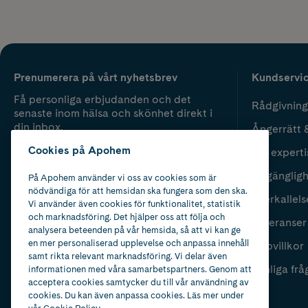
Prenumerera på vårt nyhetsbrev
Kundservi
Få personliga erbjudanden och det
Rådgivning
senaste inom hälsa och skönhet direkt i
din inbox.
Ångerrätt 
Cookies på Apohem
Vår experti
Fyll i mailadress
Skicka
Tillgänglig
På Apohem använder vi oss av cookies som är
nödvändiga för att hemsidan ska fungera som den ska.
Återkallels
Vi använder även cookies för funktionalitet, statistik
och marknadsföring. Det hjälper oss att följa och
Leveranser
analysera beteenden på vår hemsida, så att vi kan ge
en mer personaliserad upplevelse och anpassa innehåll
Köpvillkor
samt rikta relevant marknadsföring. Vi delar även
Vanliga frå
informationen med våra samarbetspartners. Genom att
acceptera cookies samtycker du till vår användning av
cookies. Du kan även anpassa cookies. Läs mer under