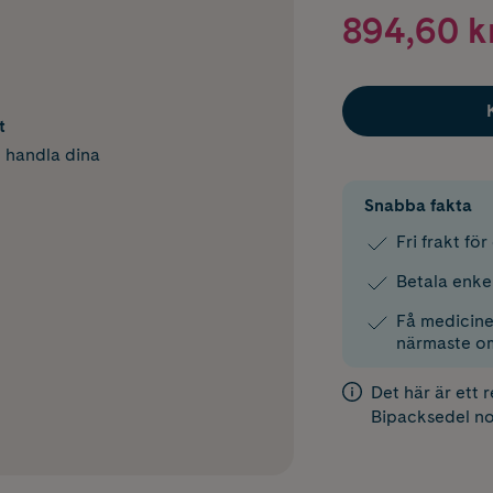
894,60 k
t
h handla dina
Snabba fakta
Fri frakt fö
Betala enke
Få medicinen
närmaste o
Det här är ett 
Bipacksedel
no