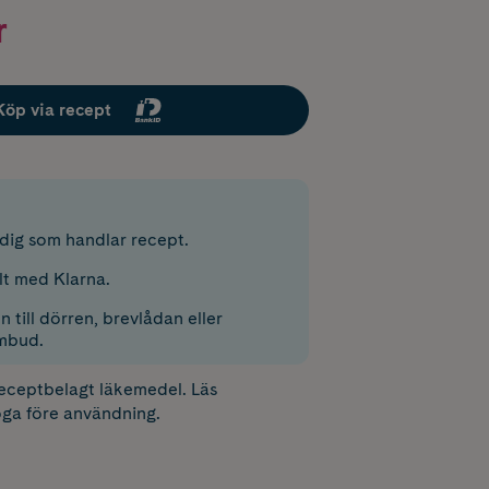
r
Köp via recept
r dig som handlar recept.
lt med Klarna.
 till dörren, brevlådan eller
mbud.
receptbelagt läkemedel. Läs
ga före användning.