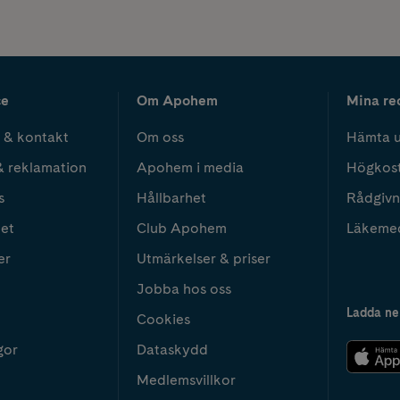
ce
Om Apohem
Mina re
 & kontakt
Om oss
Hämta u
& reklamation
Apohem i media
Högkos
s
Hållbarhet
Rådgivn
het
Club Apohem
Läkeme
er
Utmärkelser & priser
Jobba hos oss
Ladda ne
Cookies
gor
Dataskydd
Medlemsvillkor