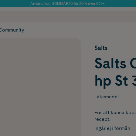
Använd kod: SOMMAR20 för 20% över 649kr
Årets Butik 2025 inom Skönhet
 frakt
✓ Rådgivning från farmaceuter & hudterapeuter
✓ Poäng på alla
Community
Salts
Salts 
hp St 
Läkemedel
För att kunna köpa
recept.
Ingår ej i förmån