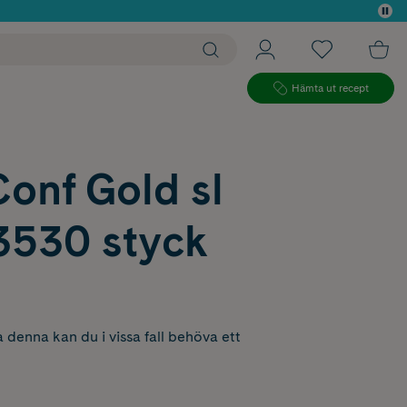
 köp*
Hämta ut recept
Conf Gold sl
3530 styck
 denna kan du i vissa fall behöva ett