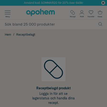
Använd kod: SOMMAR20 för 20% över 649kr
Årets Butik 2025 inom Skönhet
✓ Fri frakt
Meny
Recept
Profil
Favoriter
Kassa
✓ Rådgivning från farmaceuter & hudterapeuter
✓ Poäng på alla köp*
Hem
Receptbelagt
Receptbelagd produkt
Logga in för att se
lagerstatus och handla dina
recept.