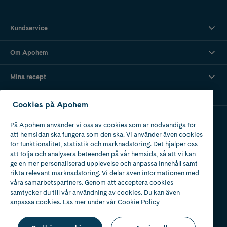
Kundservice
Om Apohem
Mina recept
Cookies på Apohem
Ladda ner vår app
På Apohem använder vi oss av cookies som är nödvändiga för
att hemsidan ska fungera som den ska. Vi använder även cookies
för funktionalitet, statistik och marknadsföring. Det hjälper oss
att följa och analysera beteenden på vår hemsida, så att vi kan
ge en mer personaliserad upplevelse och anpassa innehåll samt
rikta relevant marknadsföring. Vi delar även informationen med
våra samarbetspartners. Genom att acceptera cookies
Apotek med tillstånd
av Läkemedelsverket
samtycker du till vår användning av cookies. Du kan även
anpassa cookies. Läs mer under vår
Cookie Policy