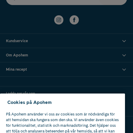
Kundservice
Om Apohem
Mina recept
Ladda ner vår app
Cookies på Apohem
På Apohem använder vi oss av cookies som är nödvändiga för
att hemsidan ska fungera som den ska. Vi använder även cookies
för funktionalitet, statistik och marknadsföring. Det hjälper oss
att följa och analysera beteenden på vår hemsida, så att vi kan
Apotek med tillstånd