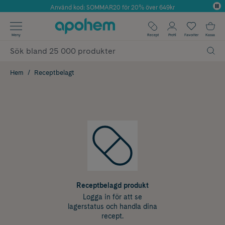
Använd kod: SOMMAR20 för 20% över 649kr
Årets Butik 2025 inom Skönhet
✓ Fri frakt
Meny
Recept
Profil
Favoriter
Kassa
✓ Rådgivning från farmaceuter & hudterapeuter
✓ Poäng på alla köp*
Hem
Receptbelagt
Receptbelagd produkt
Logga in för att se
lagerstatus och handla dina
recept.