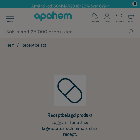
Använd kod: SOMMAR20 för 20% över 649kr
✓ Fri frakt
Meny
Recept
Profil
Favoriter
Kassa
✓ Rådgivning från farmaceuter & hudterapeuter
✓ Poäng på alla köp*
Hem
Receptbelagt
Receptbelagd produkt
Logga in för att se
lagerstatus och handla dina
recept.