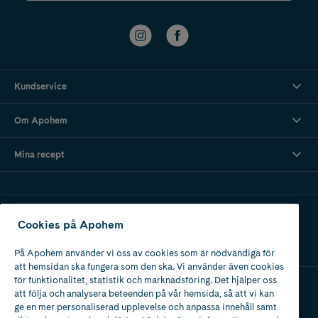
Kundservice
Om Apohem
Mina recept
Ladda ner vår app
Cookies på Apohem
På Apohem använder vi oss av cookies som är nödvändiga för
att hemsidan ska fungera som den ska. Vi använder även cookies
för funktionalitet, statistik och marknadsföring. Det hjälper oss
att följa och analysera beteenden på vår hemsida, så att vi kan
Apotek med tillstånd
ge en mer personaliserad upplevelse och anpassa innehåll samt
av Läkemedelsverket