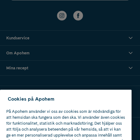
Kundservice
Om Apohem
Mina recept
Ladda ner vår app
Cookies på Apohem
På Apohem använder vi oss av cookies som är nödvändiga för
att hemsidan ska fungera som den ska. Vi använder även cookies
för funktionalitet, statistik och marknadsföring. Det hjälper oss
att följa och analysera beteenden på vår hemsida, så att vi kan
Apotek med tillstånd
ge en mer personaliserad upplevelse och anpassa innehåll samt
av Läkemedelsverket