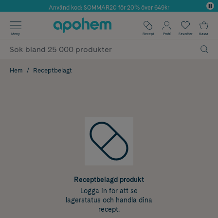
Använd kod: SOMMAR20 för 20% över 649kr
Årets Butik 2025 inom Skönhet
✓ Fri frakt
Meny
Recept
Profil
Favoriter
Kassa
✓ Rådgivning från farmaceuter & hudterapeuter
✓ Poäng på alla köp*
Hem
Receptbelagt
Receptbelagd produkt
Logga in för att se
lagerstatus och handla dina
recept.