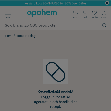
Använd kod: SOMMAR20 för 20% över 649kr
Årets Butik 2025 inom Skönhet
✓ Fri frakt
Meny
Recept
Profil
Favoriter
Kassa
✓ Rådgivning från farmaceuter & hudterapeuter
✓ Poäng på alla köp*
Hem
Receptbelagt
Receptbelagd produkt
Logga in för att se
lagerstatus och handla dina
recept.