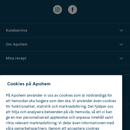
Kundservice
Om Apohem
Mina recept
Ladda ner vår app
Cookies på Apohem
På Apohem använder vi oss av cookies som är nödvändiga för
att hemsidan ska fungera som den ska. Vi använder även cookies
för funktionalitet, statistik och marknadsföring. Det hjälper oss
att följa och analysera beteenden på vår hemsida, så att vi kan
ge en mer personaliserad upplevelse och anpassa innehåll samt
Apotek med tillstånd
rikta relevant marknadsföring. Vi delar även informationen med
av Läkemedelsverket
våra samarbetspartners. Genom att acceptera cookies