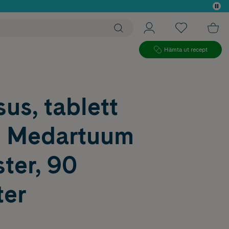
 köp*
Hämta ut recept
us, tablett
g Medartuum
ter, 90
ter