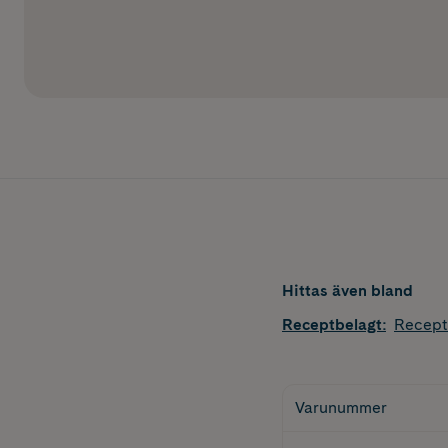
Hittas även bland
Receptbelagt
:
Recept
Varunummer