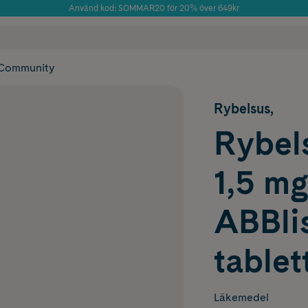
Använd kod: SOMMAR20 för 20% över 649kr
Årets Butik 2025 inom Skönhet
 frakt
✓ Rådgivning från farmaceuter & hudterapeuter
✓ Poäng på alla
Community
Rybelsus,
Rybels
1,5 m
ABBlis
tablet
Läkemedel