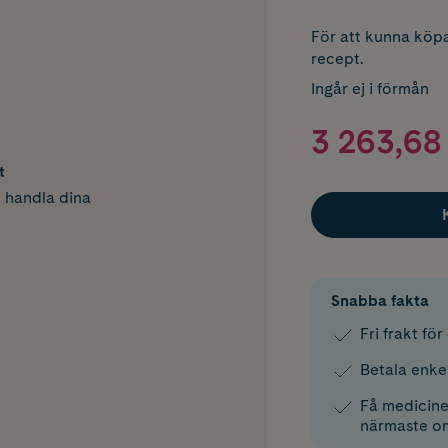
För att kunna köpa
recept.
Ingår ej i förmån
3 263,68 
t
h handla dina
Snabba fakta
Fri frakt fö
Betala enke
Få medicinen
närmaste o