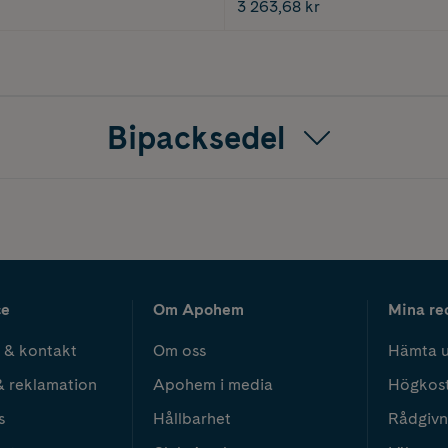
3 263,68 kr
Bipacksedel
ce
Om Apohem
Mina re
 & kontakt
Om oss
Hämta u
& reklamation
Apohem i media
Högkos
s
Hållbarhet
Rådgivn