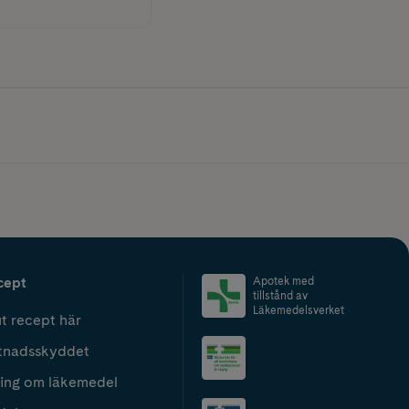
cept
Apotek med
tillstånd av
Läkemedelsverket
t recept här
tnadsskyddet
ing om läkemedel