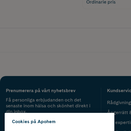
Ordinarie pris
Prenumerera på vårt nyhetsbrev
Kundservi
Få personliga erbjudanden och det
Rådgivning
senaste inom hälsa och skönhet direkt i
din inbox.
Ångerrätt 
Cookies på Apohem
Vår experti
Fyll i mailadress
Skicka