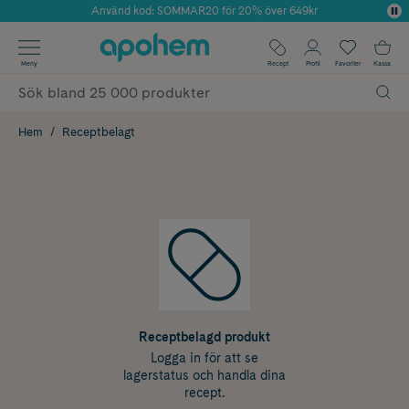
Använd kod: SOMMAR20 för 20% över 649kr
Årets Butik 2025 inom Skönhet
✓ Fri frakt
Meny
Recept
Profil
Favoriter
Kassa
✓ Rådgivning från farmaceuter & hudterapeuter
✓ Poäng på alla köp*
Hem
Receptbelagt
Receptbelagd produkt
Logga in för att se
lagerstatus och handla dina
recept.