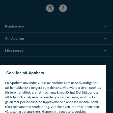
Kundservice
Om Apohem
Mina recept
Ladda ner vår app
Cookies på Apohem
På Apohem använder vi oss av cookies som är nödvändiga för
att hemsidan ska fungera som den ska. Vi använder även cookies
för funktionalitet, statistik och marknadsföring. Det hjälper oss
att följa och analysera beteenden på vår hemsida, så att vi kan
ge en mer personaliserad upplevelse och anpassa innehåll samt
Apotek med tillstånd
rikta relevant marknadsföring. Vi delar även informationen med
av Läkemedelsverket
våra samarbetspartners. Genom att acceptera cookies