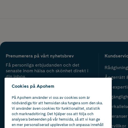
Prenumerera på vårt nyhetsbrev
Kundservi
Få personliga erbjudanden och det
Rådgivning
senaste inom hälsa och skönhet direkt i
din inbox.
Ångerrätt 
Cookies på Apohem
Vår experti
Fyll i mailadress
Skicka
Tillgänglig
På Apohem använder vi oss av cookies som är
nödvändiga för att hemsidan ska fungera som den ska.
Återkallels
Vi använder även cookies för funktionalitet, statistik
och marknadsföring. Det hjälper oss att följa och
Leveranser
analysera beteenden på vår hemsida, så att vi kan ge
en mer personaliserad upplevelse och anpassa innehåll
Köpvillkor