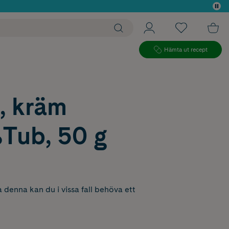
 köp*
Hämta ut recept
, kräm
Tub, 50 g
 denna kan du i vissa fall behöva ett