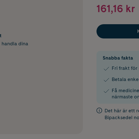
161,16 kr
t
h handla dina
Snabba fakta
Fri frakt fö
Betala enke
Få medicinen
närmaste o
Det här är ett 
Bipacksedel
no