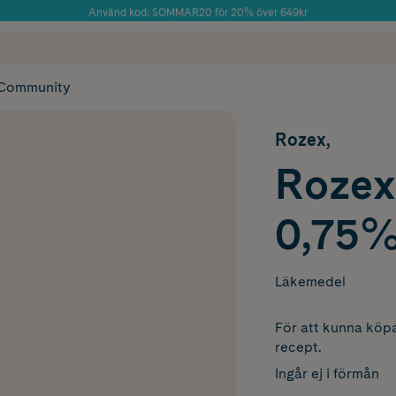
Använd kod: SOMMAR20 för 20% över 649kr
Årets Butik 2025 inom Skönhet
 frakt
✓ Rådgivning från farmaceuter & hudterapeuter
✓ Poäng på alla
Community
Rozex,
Rozex
0,75%
Läkemedel
För att kunna köpa
recept.
Ingår ej i förmån