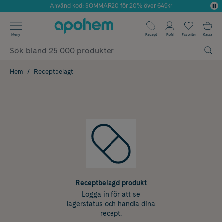
Använd kod: SOMMAR20 för 20% över 649kr
Årets Butik 2025 inom Skönhet
✓ Fri frakt
Meny
Recept
Profil
Favoriter
Kassa
✓ Rådgivning från farmaceuter & hudterapeuter
✓ Poäng på alla köp*
Hem
Receptbelagt
Receptbelagd produkt
Logga in för att se
lagerstatus och handla dina
recept.