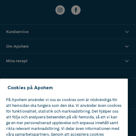
Kundservice
Om Apohem
Mina recept
Ladda ner vår app
Cookies på Apohem
På Apohem använder vi oss av cookies som är nödvändiga för
att hemsidan ska fungera som den ska. Vi använder även cookies
för funktionalitet, statistik och marknadsföring. Det hjälper oss
att följa och analysera beteenden på vår hemsida, så att vi kan
ge en mer personaliserad upplevelse och anpassa innehåll samt
Apotek med tillstånd
rikta relevant marknadsföring. Vi delar även informationen med
av Läkemedelsverket
våra samarbetspartners. Genom att acceptera cookies