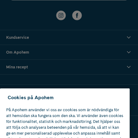
Kundservice
Om Apohem
Mina recept
Ladda ner vår app
Cookies på Apohem
På Apohem använder vi oss av cookies som är nödvändiga för
att hemsidan ska fungera som den ska. Vi använder även cookies
för funktionalitet, statistik och marknadsföring. Det hjälper oss
att följa och analysera beteenden på vår hemsida, så att vi kan
Apotek med tillstånd
ge en mer personaliserad upplevelse och anpassa innehåll samt
av Läkemedelsverket