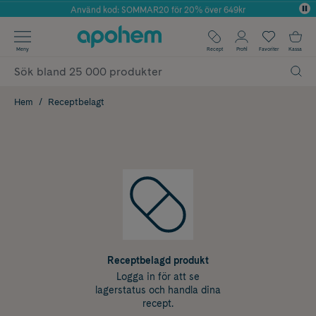
Använd kod: SOMMAR20 för 20% över 649kr
Årets Butik 2025 inom Skönhet
✓ Fri frakt
Meny
Recept
Profil
Favoriter
Kassa
✓ Rådgivning från farmaceuter & hudterapeuter
✓ Poäng på alla köp*
Hem
Receptbelagt
Receptbelagd produkt
Logga in för att se
lagerstatus och handla dina
recept.