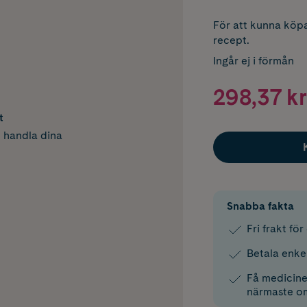
För att kunna köpa
recept.
Ingår ej i förmån
298,37 kr
t
h handla dina
Snabba fakta
Fri frakt fö
Betala enke
Få medicinen
närmaste o