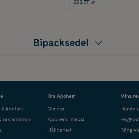
298,37 kr
Bipacksedel
ce
Om Apohem
Mina re
 & kontakt
Om oss
Hämta u
& reklamation
Apohem i media
Högkos
s
Hållbarhet
Rådgivn