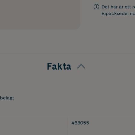
Det här är ett 
Bipacksedel
no
Fakta
belagt
468055