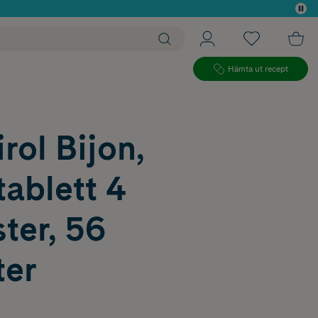
 köp*
Hämta ut recept
rol Bijon,
ablett 4
ter, 56
ter