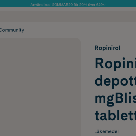
Använd kod: SOMMAR20 för 20% över 649kr
Årets Butik 2025 inom Skönhet
 frakt
✓ Rådgivning från farmaceuter & hudterapeuter
✓ Poäng på alla
Community
Ropinirol
Ropini
depott
mgBlis
tablet
Läkemedel