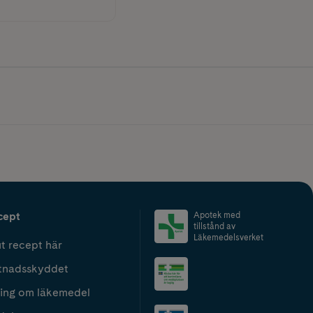
cept
Apotek med
tillstånd av
Läkemedelsverket
t recept här
tnadsskyddet
ing om läkemedel