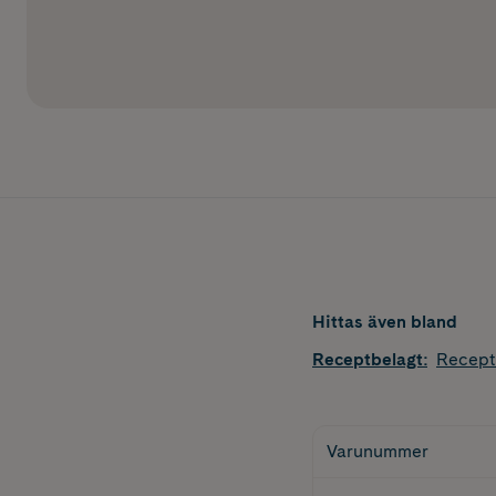
Hittas även bland
Receptbelagt
:
Recept
Varunummer