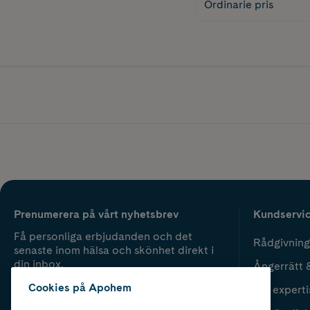
Ordinarie pris
Prenumerera på vårt nyhetsbrev
Kundservi
Få personliga erbjudanden och det
Rådgivning
senaste inom hälsa och skönhet direkt i
din inbox.
Ångerrätt 
Cookies på Apohem
Vår experti
Fyll i mailadress
Skicka