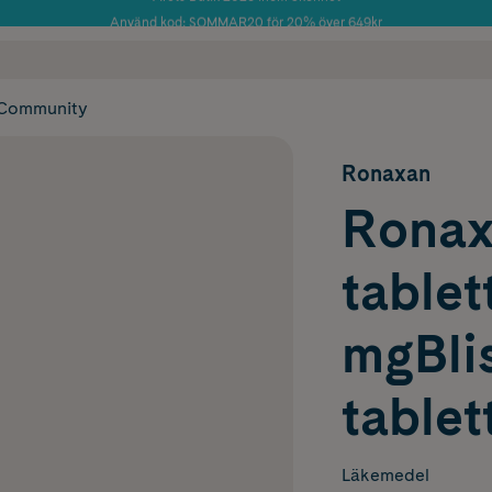
Använd kod: SOMMAR20 för 20% över 649kr
Årets Butik 2025 inom Skönhet
 frakt
✓ Rådgivning från farmaceuter & hudterapeuter
✓ Poäng på alla
Community
Ronaxan
Ronaxa
tablet
mgBlis
tablet
Läkemedel