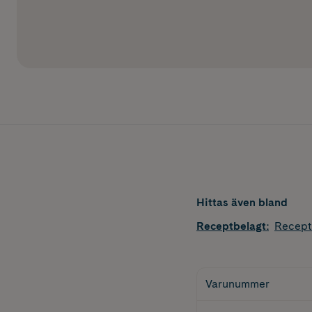
Hittas även bland
Receptbelagt
:
Recept
Varunummer