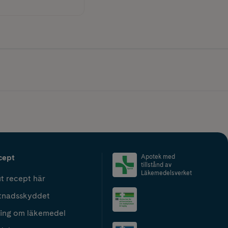
cept
Apotek med
tillstånd av
Läkemedelsverket
t recept här
tnadsskyddet
ing om läkemedel