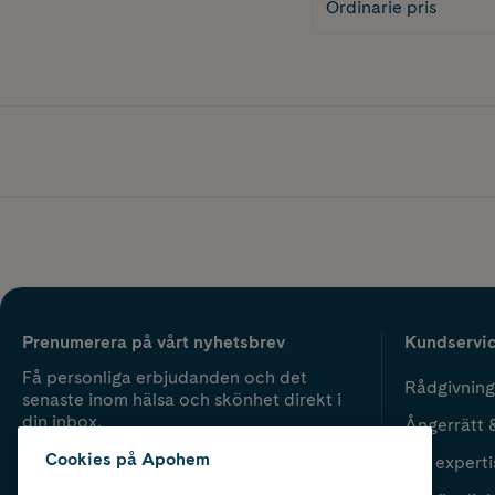
Ordinarie pris
Prenumerera på vårt nyhetsbrev
Kundservi
Få personliga erbjudanden och det
Rådgivning
senaste inom hälsa och skönhet direkt i
din inbox.
Ångerrätt 
Cookies på Apohem
Vår experti
Fyll i mailadress
Skicka