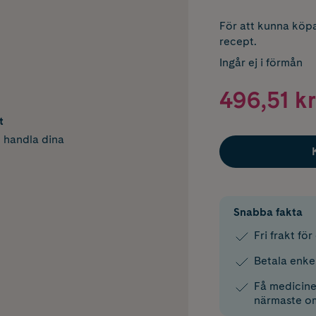
För att kunna köpa
recept.
Ingår ej i förmån
496,51 kr
t
h handla dina
Snabba fakta
Fri frakt fö
Betala enke
Få medicinen
närmaste o