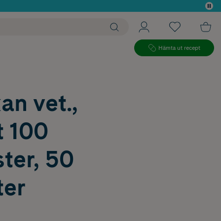
 köp*
Hämta ut recept
n vet.,
t 100
ter, 50
ter