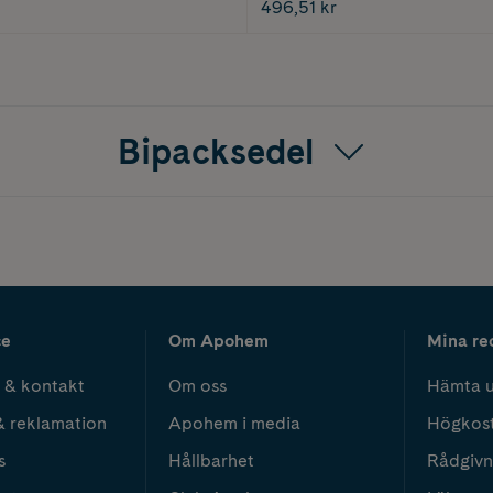
496,51 kr
Bipacksedel
ce
Om Apohem
Mina re
 & kontakt
Om oss
Hämta u
& reklamation
Apohem i media
Högkos
s
Hållbarhet
Rådgivn