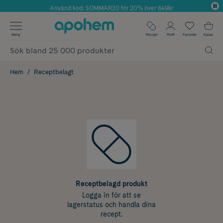
Använd kod: SOMMAR20 för 20% över 649kr
Årets Butik 2025 inom Skönhet
✓ Fri frakt
Meny
Recept
Profil
Favoriter
Kassa
✓ Rådgivning från farmaceuter & hudterapeuter
✓ Poäng på alla köp*
Hem
Receptbelagt
Receptbelagd produkt
Logga in för att se
lagerstatus och handla dina
recept.