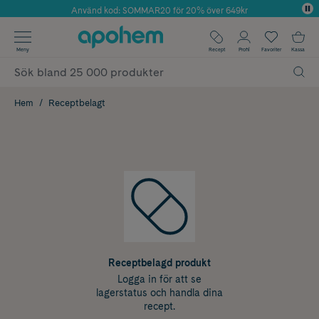
Använd kod: SOMMAR20 för 20% över 649kr
Årets Butik 2025 inom Skönhet
✓ Fri frakt
Meny
Recept
Profil
Favoriter
Kassa
✓ Rådgivning från farmaceuter & hudterapeuter
✓ Poäng på alla köp*
Hem
Receptbelagt
Receptbelagd produkt
Logga in för att se
lagerstatus och handla dina
recept.