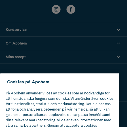
Kundservice
Om Apohem
Mina recept
Ladda ner vår app
Cookies på Apohem
På Apohem använder vi oss av cookies som är nödvändiga för
att hemsidan ska fungera som den ska. Vi använder även cookies
för funktionalitet, statistik och marknadsföring. Det hjälper oss
att följa och analysera beteenden på vår hemsida, så att vi kan
ge en mer personaliserad upplevelse och anpassa innehåll samt
Apotek med tillstånd
rikta relevant marknadsföring. Vi delar även informationen med
av Läkemedelsverket
våra samarbetspartners. Genom att acceptera cookies