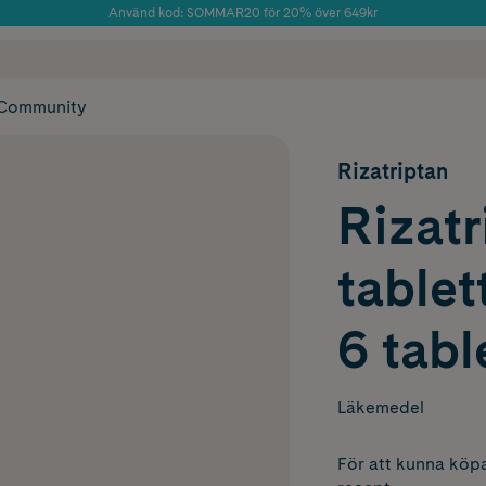
Använd kod: SOMMAR20 för 20% över 649kr
Årets Butik 2025 inom Skönhet
 frakt
✓ Rådgivning från farmaceuter & hudterapeuter
✓ Poäng på alla
Community
Rizatriptan
Rizatr
tablet
6 tabl
Läkemedel
För att kunna köpa