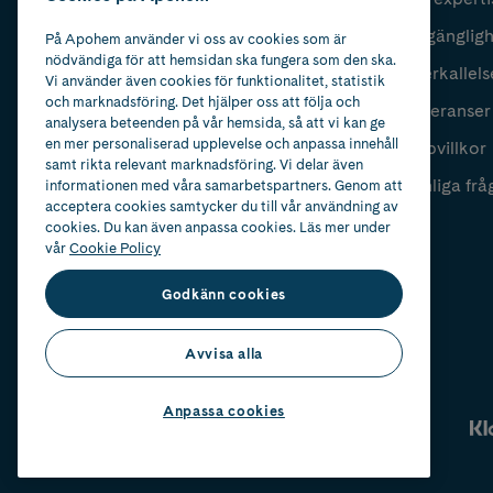
Fyll i mailadress
Skicka
Tillgänglig
På Apohem använder vi oss av cookies som är
nödvändiga för att hemsidan ska fungera som den ska.
Återkallels
Vi använder även cookies för funktionalitet, statistik
och marknadsföring. Det hjälper oss att följa och
Leveranser
analysera beteenden på vår hemsida, så att vi kan ge
en mer personaliserad upplevelse och anpassa innehåll
Köpvillkor
samt rikta relevant marknadsföring. Vi delar även
Vanliga frå
informationen med våra samarbetspartners. Genom att
acceptera cookies samtycker du till vår användning av
cookies. Du kan även anpassa cookies. Läs mer under
vår
Cookie Policy
Godkänn cookies
Avvisa alla
Anpassa cookies