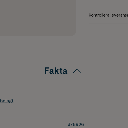
Fakta
belagt
375926