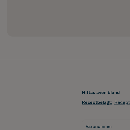
Hittas även bland
Receptbelagt
:
Recept
Varunummer