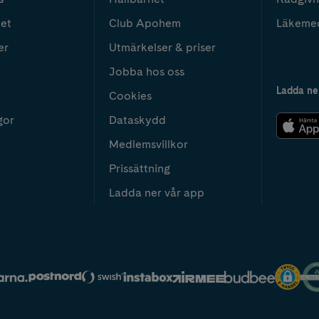
het
Club Apohem
Läkeme
er
Utmärkelser & priser
Jobba hos oss
Ladda ne
Cookies
gor
Dataskydd
Medlemsvillkor
Prissättning
Ladda ner vår app