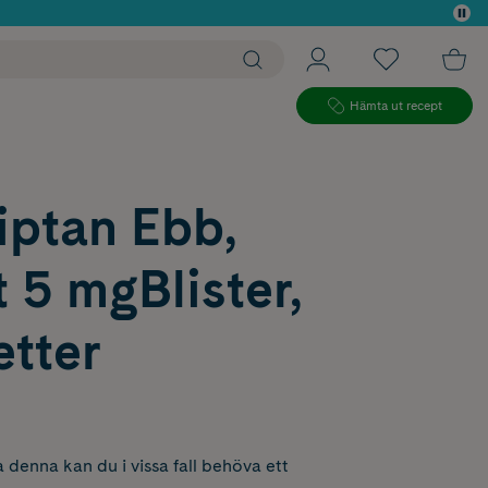
 köp*
Hämta ut recept
iptan Ebb,
t 5 mgBlister,
etter
 denna kan du i vissa fall behöva ett