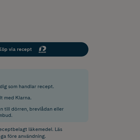
Köp via recept
r dig som handlar recept.
lt med Klarna.
 till dörren, brevlådan eller
mbud.
receptbelagt läkemedel. Läs
ga före användning.