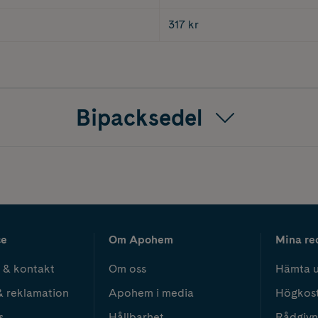
317 kr
Bipacksedel
ce
Om Apohem
Mina re
 & kontakt
Om oss
Hämta u
& reklamation
Apohem i media
Högkos
s
Hållbarhet
Rådgivn