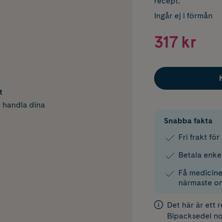
recept.
Ingår ej i förmån
317 kr
t
h handla dina
Snabba fakta
Fri frakt fö
Betala enke
Få medicinen
närmaste o
Det här är ett 
Bipacksedel
no