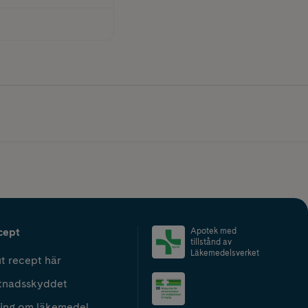
cept
Apotek med
tillstånd av
Läkemedelsverket
t recept här
tnadsskyddet
ing om läkemedel