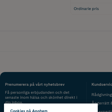
Ordinarie pris
Prenumerera på vårt nyhetsbrev
Kundservi
Få personliga erbjudanden och det
Rådgivning
senaste inom hälsa och skönhet direkt i
din inbox.
Ångerrätt 
Cookies på Apohem
Vår experti