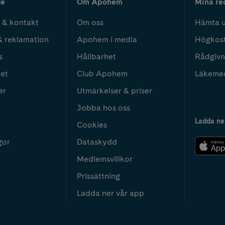
ce
Om Apohem
Mina re
 & kontakt
Om oss
Hämta u
& reklamation
Apohem i media
Högkos
s
Hållbarhet
Rådgivn
het
Club Apohem
Läkeme
er
Utmärkelser & priser
Jobba hos oss
Ladda ne
Cookies
gor
Dataskydd
Medlemsvillkor
Prissättning
Ladda ner vår app