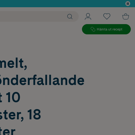
 köp*
Hämta ut recept
elt,
nderfallande
t 10
ter, 18
ter