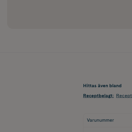
Hittas även bland
Receptbelagt
:
Recept
Varunummer