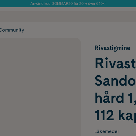
Använd kod: SOMMAR20 för 20% över 649kr
Årets Butik 2025 inom Skönhet
 frakt
✓ Rådgivning från farmaceuter & hudterapeuter
✓ Poäng på alla
Community
Rivastigmine
Rivas
Sandoz
hård 1
112 ka
Läkemedel