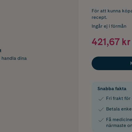
För att kunna köpa
recept.
Ingår ej i förmån
421,67 kr
t
h handla dina
Snabba fakta
Fri frakt fö
Betala enke
Få medicinen
närmaste o