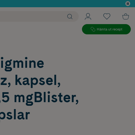
 köp*
Hämta ut recept
tigmine
, kapsel,
,5 mgBlister,
pslar