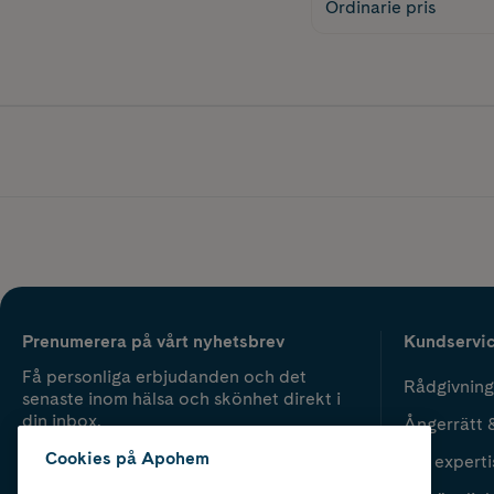
Ordinarie pris
Prenumerera på vårt nyhetsbrev
Kundservi
Få personliga erbjudanden och det
Rådgivning
senaste inom hälsa och skönhet direkt i
din inbox.
Ångerrätt 
Cookies på Apohem
Vår experti
Fyll i mailadress
Skicka