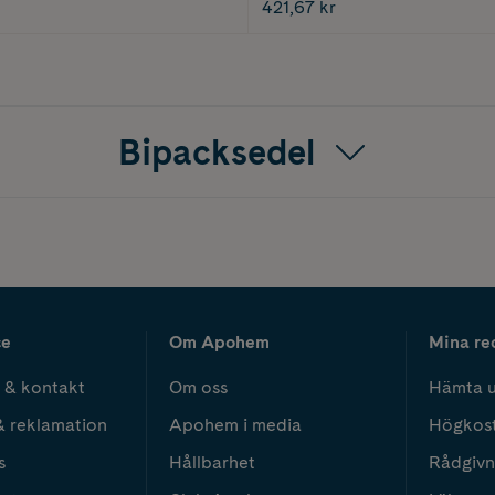
421,67 kr
Bipacksedel
ce
Om Apohem
Mina re
 & kontakt
Om oss
Hämta u
& reklamation
Apohem i media
Högkos
s
Hållbarhet
Rådgivn