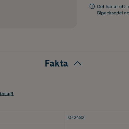
Det här är ett 
Bipacksedel
no
Fakta
belagt
072482