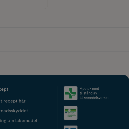
cept
Apotek med
tillstånd av
Läkemedelsverket
t recept här
tnadsskyddet
ing om läkemedel