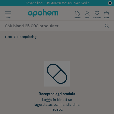
Använd kod: SOMMAR20 för 20% över 649kr
Årets Butik 2025 inom Skönhet
✓ Fri frakt
Meny
Recept
Profil
Favoriter
Kassa
✓ Rådgivning från farmaceuter & hudterapeuter
✓ Poäng på alla köp*
Hem
Receptbelagt
Receptbelagd produkt
Logga in för att se
lagerstatus och handla dina
recept.