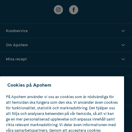
Kundservice
Om Apohem
Mina recept
Ladda ner vår app
Cookies på Apohem
På Apohem använder vi oss av cookies som är nödvändiga för
att hemsidan ska fungera som den ska. Vi använder även cookies
för funktionalitet, statistik och marknadsföring. Det hjälper oss
att följa och analysera beteenden på vår hemsida, så att vi kan
ge en mer personaliserad upplevelse och anpassa innehåll samt
Apotek med tillstånd
rikta relevant marknadsföring. Vi delar även informationen med
av Läkemedelsverket
våra samarbetspartners. Genom att acceptera cookies