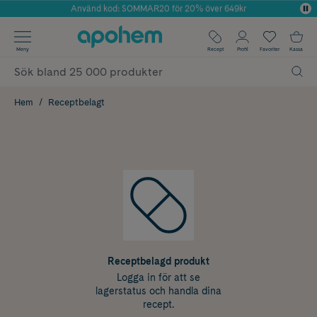
Använd kod: SOMMAR20 för 20% över 649kr
Årets Butik 2025 inom Skönhet
✓ Fri frakt
Meny
Recept
Profil
Favoriter
Kassa
✓ Rådgivning från farmaceuter & hudterapeuter
✓ Poäng på alla köp*
Hem
Receptbelagt
Receptbelagd produkt
Logga in för att se
lagerstatus och handla dina
recept.