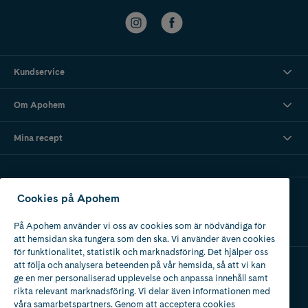
Kundservice
Om Apohem
Mina recept
Ladda ner vår app
Cookies på Apohem
På Apohem använder vi oss av cookies som är nödvändiga för
att hemsidan ska fungera som den ska. Vi använder även cookies
för funktionalitet, statistik och marknadsföring. Det hjälper oss
att följa och analysera beteenden på vår hemsida, så att vi kan
ge en mer personaliserad upplevelse och anpassa innehåll samt
Apotek med tillstånd
rikta relevant marknadsföring. Vi delar även informationen med
av Läkemedelsverket
våra samarbetspartners. Genom att acceptera cookies