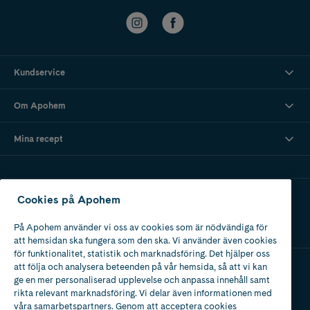
Kundservice
Om Apohem
Mina recept
Ladda ner vår app
Cookies på Apohem
På Apohem använder vi oss av cookies som är nödvändiga för
att hemsidan ska fungera som den ska. Vi använder även cookies
för funktionalitet, statistik och marknadsföring. Det hjälper oss
att följa och analysera beteenden på vår hemsida, så att vi kan
ge en mer personaliserad upplevelse och anpassa innehåll samt
Apotek med tillstånd
rikta relevant marknadsföring. Vi delar även informationen med
av Läkemedelsverket
våra samarbetspartners. Genom att acceptera cookies