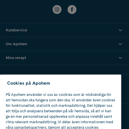
Kundservice
Om Apohem
Mina recept
Ladda ner vår app
Cookies på Apohem
På Apohem använder vi oss av cookies som är nödvändiga för
att hemsidan ska fungera som den ska. Vi använder även cookies
för funktionalitet, statistik och marknadsföring. Det hjälper oss
att följa och analysera beteenden på vår hemsida, så att vi kan
ge en mer personaliserad upplevelse och anpassa innehåll samt
Apotek med tillstånd
rikta relevant marknadsföring. Vi delar även informationen med
av Läkemedelsverket
våra samarbetspartners. Genom att acceptera cookies