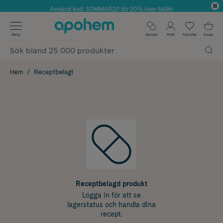
Använd kod: SOMMAR20 för 20% över 649kr
✓ Fri frakt
Meny
Recept
Profil
Favoriter
Kassa
✓ Rådgivning från farmaceuter & hudterapeuter
✓ Poäng på alla köp*
Hem
Receptbelagt
Receptbelagd produkt
Logga in för att se
lagerstatus och handla dina
recept.