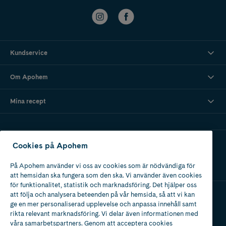
Kundservice
Om Apohem
Mina recept
Ladda ner vår app
Cookies på Apohem
På Apohem använder vi oss av cookies som är nödvändiga för
att hemsidan ska fungera som den ska. Vi använder även cookies
för funktionalitet, statistik och marknadsföring. Det hjälper oss
att följa och analysera beteenden på vår hemsida, så att vi kan
ge en mer personaliserad upplevelse och anpassa innehåll samt
Apotek med tillstånd
rikta relevant marknadsföring. Vi delar även informationen med
av Läkemedelsverket
våra samarbetspartners. Genom att acceptera cookies