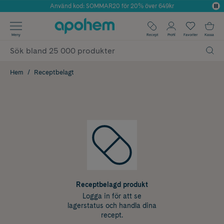
Använd kod: SOMMAR20 för 20% över 649kr
Årets Butik 2025 inom Skönhet
✓ Fri frakt
Meny
Recept
Profil
Favoriter
Kassa
✓ Rådgivning från farmaceuter & hudterapeuter
✓ Poäng på alla köp*
Hem
Receptbelagt
Receptbelagd produkt
Logga in för att se
lagerstatus och handla dina
recept.