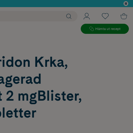
 köp*
Hämta ut recept
idon Krka,
ragerad
t 2 mgBlister,
letter