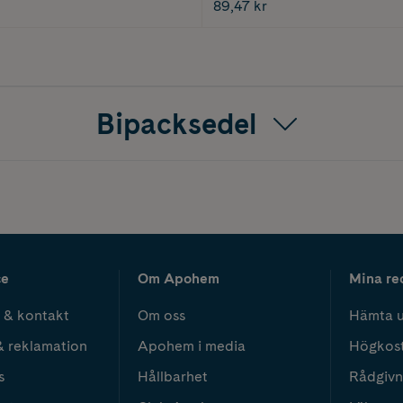
89,47 kr
Bipacksedel
ce
Om Apohem
Mina re
 & kontakt
Om oss
Hämta u
& reklamation
Apohem i media
Högkos
s
Hållbarhet
Rådgivn