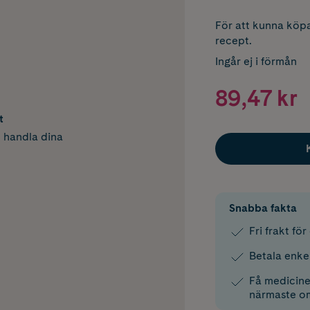
För att kunna köpa
recept.
Ingår ej i förmån
89,47 kr
t
h handla dina
Snabba fakta
Fri frakt fö
Betala enke
Få medicinen
närmaste o