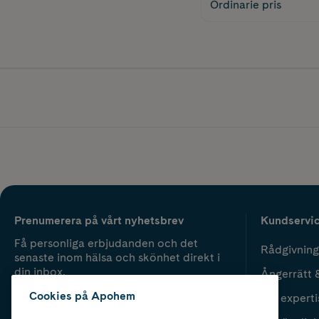
Ordinarie pris
Prenumerera på vårt nyhetsbrev
Kundservi
Få personliga erbjudanden och det
Rådgivning
senaste inom hälsa och skönhet direkt i
din inbox.
Ångerrätt 
Cookies på Apohem
Vår experti
Fyll i mailadress
Skicka