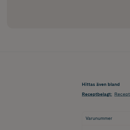
Hittas även bland
Receptbelagt
:
Recept
Varunummer