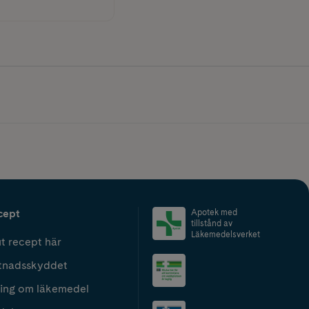
cept
Apotek med
tillstånd av
Läkemedelsverket
t recept här
tnadsskyddet
ing om läkemedel