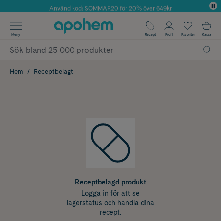
Använd kod: SOMMAR20 för 20% över 649kr
Årets Butik 2025 inom Skönhet
✓ Fri frakt
Meny
Recept
Profil
Favoriter
Kassa
✓ Rådgivning från farmaceuter & hudterapeuter
✓ Poäng på alla köp*
Hem
Receptbelagt
Receptbelagd produkt
Logga in för att se
lagerstatus och handla dina
recept.