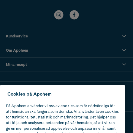
Kundservice
Om Apohem
Mina recept
Ladda ner vår app
Cookies på Apohem
På Apohem använder vi oss av cookies som är nödvändiga för
att hemsidan ska fungera som den ska. Vi använder även cookies
för funktionalitet, statistik och marknadsföring. Det hjälper oss
att följa och analysera beteenden på vår hemsida, så att vi kan
Apotek med tillstånd
ge en mer personaliserad upplevelse och anpassa innehåll samt
av Läkemedelsverket