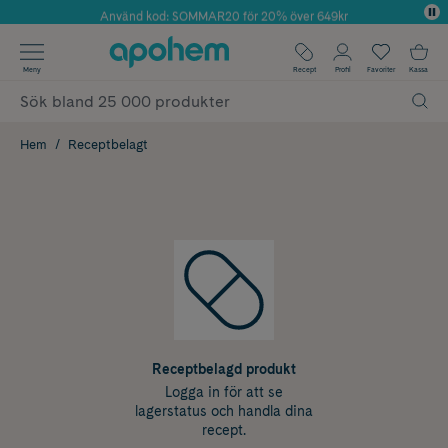
Använd kod: SOMMAR20 för 20% över 649kr
Årets Butik 2025 inom Skönhet
✓ Fri frakt
Meny
Recept
Profil
Favoriter
Kassa
✓ Rådgivning från farmaceuter & hudterapeuter
✓ Poäng på alla köp*
Hem
Receptbelagt
Receptbelagd produkt
Logga in för att se
lagerstatus och handla dina
recept.