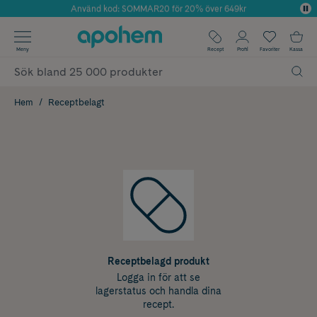
Använd kod: SOMMAR20 för 20% över 649kr
Årets Butik 2025 inom Skönhet
✓ Fri frakt
Meny
Recept
Profil
Favoriter
Kassa
✓ Rådgivning från farmaceuter & hudterapeuter
✓ Poäng på alla köp*
Hem
Receptbelagt
Receptbelagd produkt
Logga in för att se
lagerstatus och handla dina
recept.