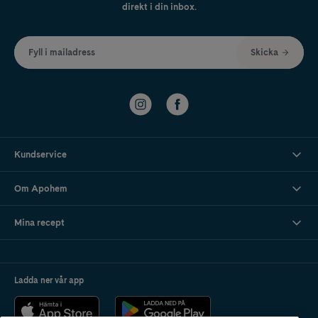
direkt i din inbox.
Fyll i mailadress
Skicka
Kundservice
Om Apohem
Mina recept
Ladda ner vår app