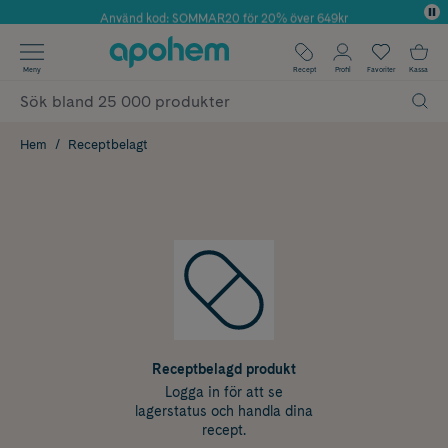
Använd kod: SOMMAR20 för 20% över 649kr
Årets Butik 2025 inom Skönhet
✓ Fri frakt
Meny
Recept
Profil
Favoriter
Kassa
✓ Rådgivning från farmaceuter & hudterapeuter
✓ Poäng på alla köp*
Hem
Receptbelagt
Receptbelagd produkt
Logga in för att se
lagerstatus och handla dina
recept.