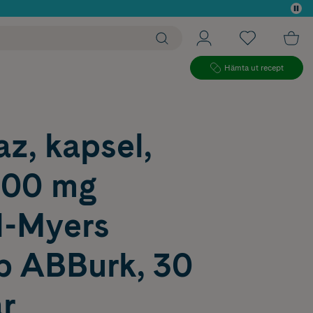
 köp*
Hämta ut recept
z, kapsel,
300 mg
l-Myers
b ABBurk, 30
r