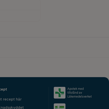
cept
Apotek med
tillstånd av
Läkemedelsverket
t recept här
tnadsskyddet