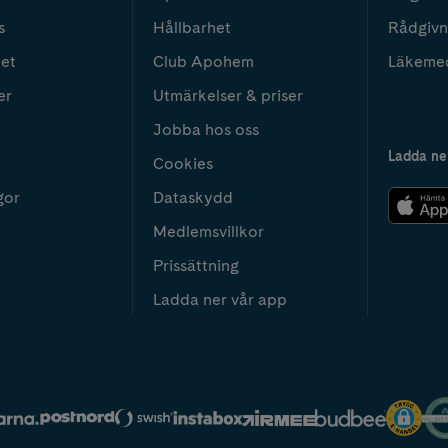
s
Hållbarhet
Rådgivn
het
Club Apohem
Läkeme
er
Utmärkelser & priser
Jobba hos oss
Ladda ne
Cookies
gor
Dataskydd
Medlemsvillkor
Prissättning
Ladda ner vår app