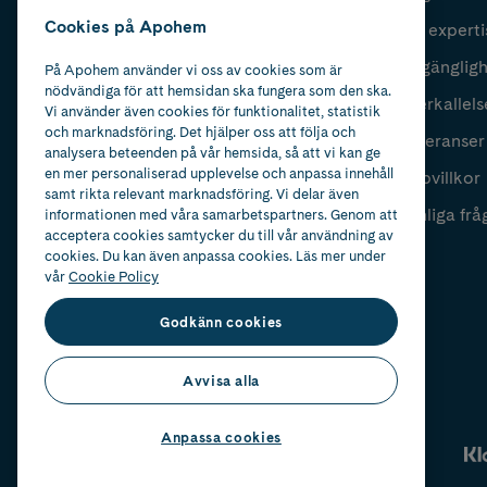
Cookies på Apohem
Vår experti
Fyll i mailadress
Skicka
Tillgänglig
På Apohem använder vi oss av cookies som är
nödvändiga för att hemsidan ska fungera som den ska.
Återkallels
Vi använder även cookies för funktionalitet, statistik
och marknadsföring. Det hjälper oss att följa och
Leveranser
analysera beteenden på vår hemsida, så att vi kan ge
en mer personaliserad upplevelse och anpassa innehåll
Köpvillkor
samt rikta relevant marknadsföring. Vi delar även
Vanliga frå
informationen med våra samarbetspartners. Genom att
acceptera cookies samtycker du till vår användning av
cookies. Du kan även anpassa cookies. Läs mer under
vår
Cookie Policy
Godkänn cookies
Avvisa alla
Anpassa cookies