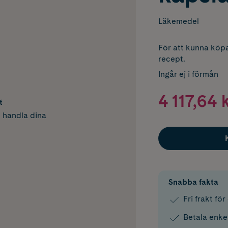
Läkemedel
För att kunna köpa
recept.
Ingår ej i förmån
4 117,64 
t
h handla dina
Snabba fakta
Fri frakt fö
Betala enke