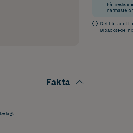
Få medicinen
närmaste o
Det här är ett 
Bipacksedel
no
Fakta
belagt