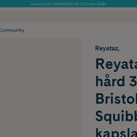
Använd kod: SOMMAR20 för 20% över 649kr
Årets Butik 2025 inom Skönhet
 frakt
✓ Rådgivning från farmaceuter & hudterapeuter
✓ Poäng på alla
Community
Reyataz,
Reyata
hård 
Bristo
Squib
kapsla