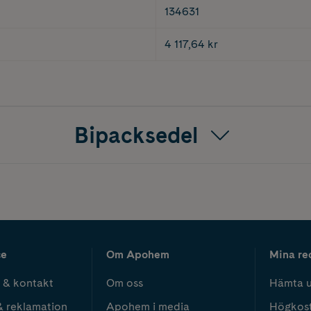
134631
4 117,64 kr
Bipacksedel
ce
Om Apohem
Mina re
 & kontakt
Om oss
Hämta u
& reklamation
Apohem i media
Högkos