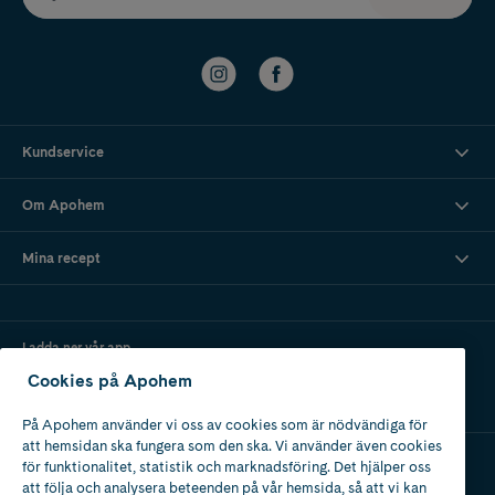
Kundservice
Om Apohem
Mina recept
Ladda ner vår app
Cookies på Apohem
På Apohem använder vi oss av cookies som är nödvändiga för
att hemsidan ska fungera som den ska. Vi använder även cookies
för funktionalitet, statistik och marknadsföring. Det hjälper oss
att följa och analysera beteenden på vår hemsida, så att vi kan
Apotek med tillstånd