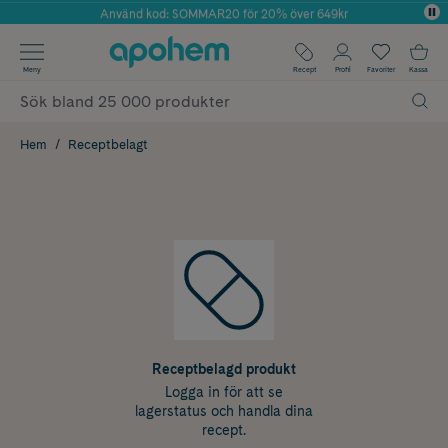
Använd kod: SOMMAR20 för 20% över 649kr
Årets Butik 2025 inom Skönhet
✓ Fri frakt
Meny
Recept
Profil
Favoriter
Kassa
✓ Rådgivning från farmaceuter & hudterapeuter
✓ Poäng på alla köp*
Hem
Receptbelagt
Receptbelagd produkt
Logga in för att se
lagerstatus och handla dina
recept.