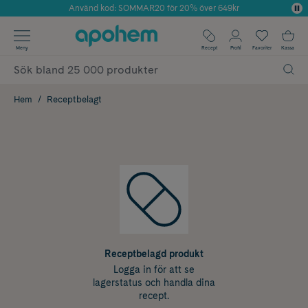
Använd kod: SOMMAR20 för 20% över 649kr
Årets Butik 2025 inom Skönhet
✓ Fri frakt
Meny
Recept
Profil
Favoriter
Kassa
✓ Rådgivning från farmaceuter & hudterapeuter
✓ Poäng på alla köp*
Hem
Receptbelagt
Receptbelagd produkt
Logga in för att se
lagerstatus och handla dina
recept.