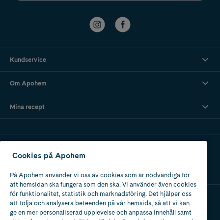
Kundservice
Om Apohem
Mina recept
Ladda ner vår app
Cookies på Apohem
På Apohem använder vi oss av cookies som är nödvändiga för
att hemsidan ska fungera som den ska. Vi använder även cookies
för funktionalitet, statistik och marknadsföring. Det hjälper oss
att följa och analysera beteenden på vår hemsida, så att vi kan
Apotek med tillstånd
ge en mer personaliserad upplevelse och anpassa innehåll samt
av Läkemedelsverket