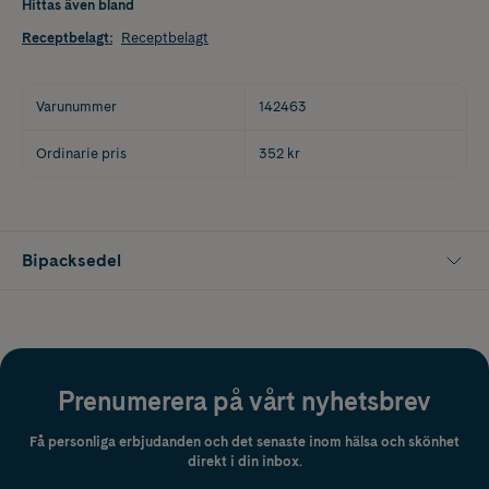
Hittas även bland
Receptbelagt
:
Receptbelagt
Varunummer
142463
Ordinarie pris
352 kr
Bipacksedel
Prenumerera på vårt nyhetsbrev
Få personliga erbjudanden och det senaste inom hälsa och skönhet
direkt i din inbox.