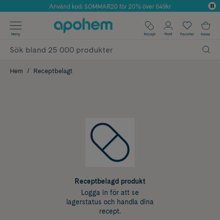
Använd kod: SOMMAR20 för 20% över 649kr
Årets Butik 2025 inom Skönhet
✓ Fri frakt
Meny
Recept
Profil
Favoriter
Kassa
✓ Rådgivning från farmaceuter & hudterapeuter
✓ Poäng på alla köp*
Hem
Receptbelagt
Receptbelagd produkt
Logga in för att se
lagerstatus och handla dina
recept.