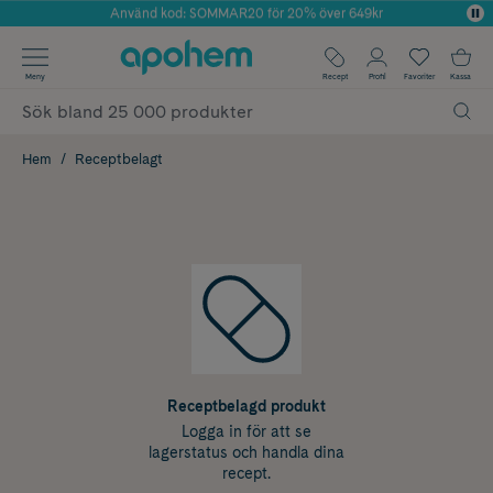
Använd kod: SOMMAR20 för 20% över 649kr
Årets Butik 2025 inom Skönhet
✓ Fri frakt
Meny
Recept
Profil
Favoriter
Kassa
✓ Rådgivning från farmaceuter & hudterapeuter
✓ Poäng på alla köp*
Hem
Receptbelagt
Receptbelagd produkt
Logga in för att se
lagerstatus och handla dina
recept.