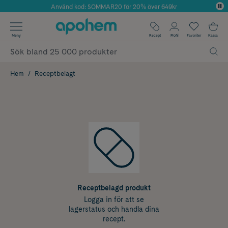
Använd kod: SOMMAR20 för 20% över 649kr
Årets Butik 2025 inom Skönhet
✓ Fri frakt
Meny
Recept
Profil
Favoriter
Kassa
✓ Rådgivning från farmaceuter & hudterapeuter
✓ Poäng på alla köp*
Hem
Receptbelagt
Receptbelagd produkt
Logga in för att se
lagerstatus och handla dina
recept.