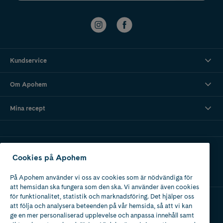
Kundservice
Om Apohem
Mina recept
Ladda ner vår app
Cookies på Apohem
På Apohem använder vi oss av cookies som är nödvändiga för
att hemsidan ska fungera som den ska. Vi använder även cookies
för funktionalitet, statistik och marknadsföring. Det hjälper oss
att följa och analysera beteenden på vår hemsida, så att vi kan
Apotek med tillstånd
ge en mer personaliserad upplevelse och anpassa innehåll samt
av Läkemedelsverket