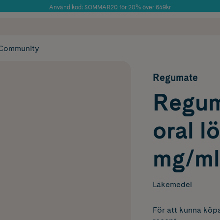
Använd kod: SOMMAR20 för 20% över 649kr
Årets Butik 2025 inom Skönhet
 frakt
✓ Rådgivning från farmaceuter & hudterapeuter
✓ Poäng på alla
Community
Regumate
Regum
oral l
mg/ml
Läkemedel
För att kunna köpa