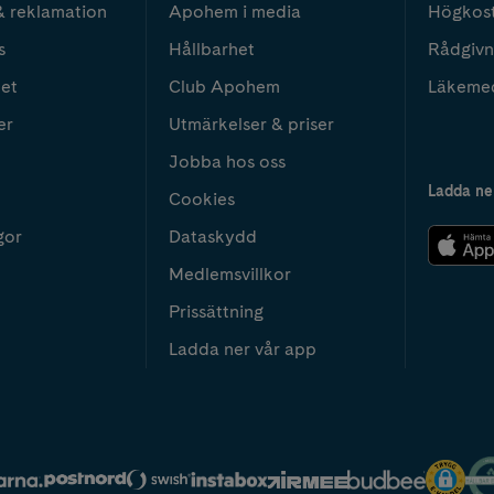
& reklamation
Apohem i media
Högkos
s
Hållbarhet
Rådgivn
het
Club Apohem
Läkeme
er
Utmärkelser & priser
Jobba hos oss
Ladda ne
Cookies
gor
Dataskydd
Medlemsvillkor
Prissättning
Ladda ner vår app