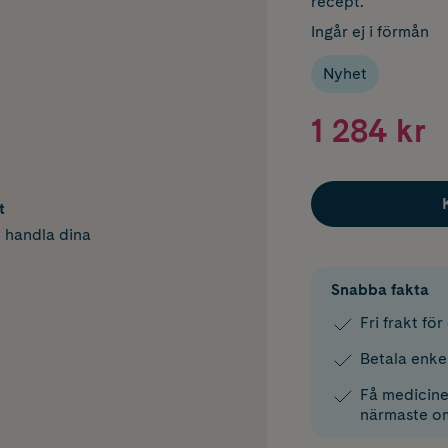
recept.
Ingår ej i förmån
Nyhet
1 284 kr
t
h handla dina
Snabba fakta
Fri frakt fö
Betala enke
Få medicinen
närmaste o