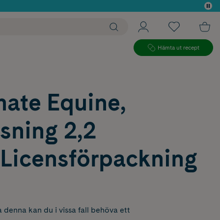
 köp*
Hämta ut recept
ate Equine,
ösning 2,2
Licensförpackning
 denna kan du i vissa fall behöva ett