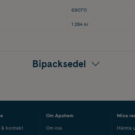
690711
1 284 kr
Bipacksedel
ce
Om Apohem
Mina re
 & kontakt
Om oss
Hämta u