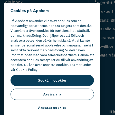
din inbox.
Ångerrätt 
Cookies på Apohem
Vår experti
Fyll i mailadress
Skicka
Tillgänglig
På Apohem använder vi oss av cookies som är
nödvändiga för att hemsidan ska fungera som den ska.
Återkallels
Vi använder även cookies för funktionalitet, statistik
och marknadsföring. Det hjälper oss att följa och
Leveranser
analysera beteenden på vår hemsida, så att vi kan ge
en mer personaliserad upplevelse och anpassa innehåll
Köpvillkor
samt rikta relevant marknadsföring. Vi delar även
Vanliga frå
informationen med våra samarbetspartners. Genom att
acceptera cookies samtycker du till vår användning av
cookies. Du kan även anpassa cookies. Läs mer under
vår
Cookie Policy
Godkänn cookies
Avvisa alla
Anpassa cookies