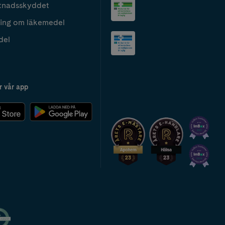
tnadsskyddet
ing om läkemedel
del
r vår app
2024