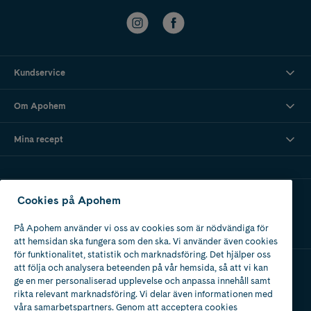
Kundservice
Om Apohem
Mina recept
Ladda ner vår app
Cookies på Apohem
På Apohem använder vi oss av cookies som är nödvändiga för
att hemsidan ska fungera som den ska. Vi använder även cookies
för funktionalitet, statistik och marknadsföring. Det hjälper oss
att följa och analysera beteenden på vår hemsida, så att vi kan
ge en mer personaliserad upplevelse och anpassa innehåll samt
Apotek med tillstånd
rikta relevant marknadsföring. Vi delar även informationen med
av Läkemedelsverket
våra samarbetspartners. Genom att acceptera cookies