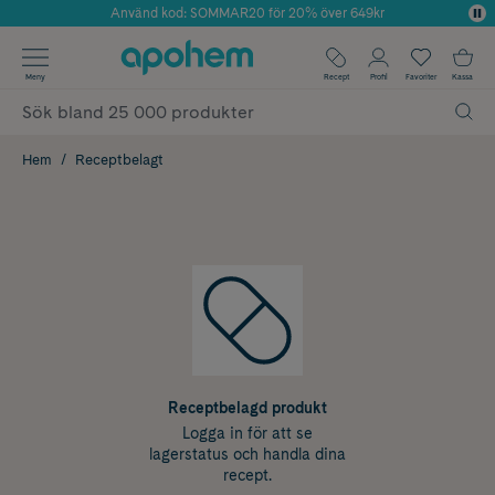
Använd kod: SOMMAR20 för 20% över 649kr
Årets Butik 2025 inom Skönhet
✓ Fri frakt
Meny
Recept
Profil
Favoriter
Kassa
✓ Rådgivning från farmaceuter & hudterapeuter
✓ Poäng på alla köp*
Hem
Receptbelagt
Receptbelagd produkt
Logga in för att se
lagerstatus och handla dina
recept.