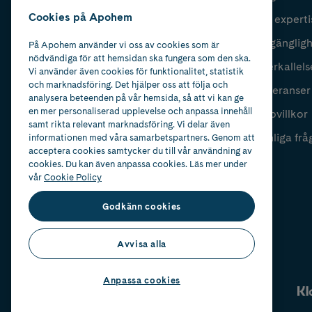
Cookies på Apohem
Vår experti
Fyll i mailadress
Skicka
Tillgänglig
På Apohem använder vi oss av cookies som är
nödvändiga för att hemsidan ska fungera som den ska.
Återkallels
Vi använder även cookies för funktionalitet, statistik
och marknadsföring. Det hjälper oss att följa och
Leveranser
analysera beteenden på vår hemsida, så att vi kan ge
en mer personaliserad upplevelse och anpassa innehåll
Köpvillkor
samt rikta relevant marknadsföring. Vi delar även
Vanliga frå
informationen med våra samarbetspartners. Genom att
acceptera cookies samtycker du till vår användning av
cookies. Du kan även anpassa cookies. Läs mer under
vår
Cookie Policy
Godkänn cookies
Avvisa alla
Anpassa cookies