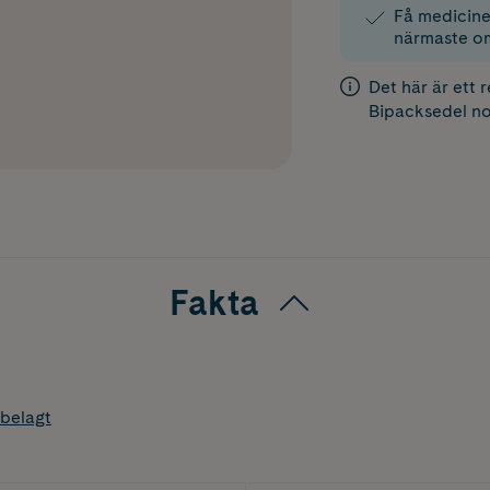
Få medicinen
närmaste o
Det här är ett 
Bipacksedel
no
Fakta
belagt