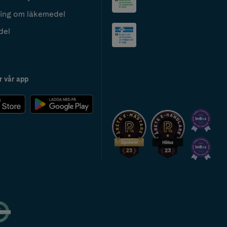
ing om läkemedel
del
r vår app
2024