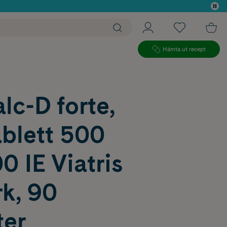
 köp*
Hämta ut recept
lc-D forte,
ablett 500
 IE Viatris
k, 90
ter