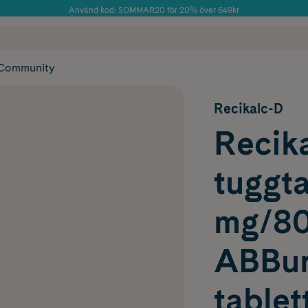
Använd kod: SOMMAR20 för 20% över 649kr
Årets Butik 2025 inom Skönhet
 frakt
✓ Rådgivning från farmaceuter & hudterapeuter
✓ Poäng på alla
Community
Recikalc-D
Recika
tuggt
mg/800
ABBur
tablet