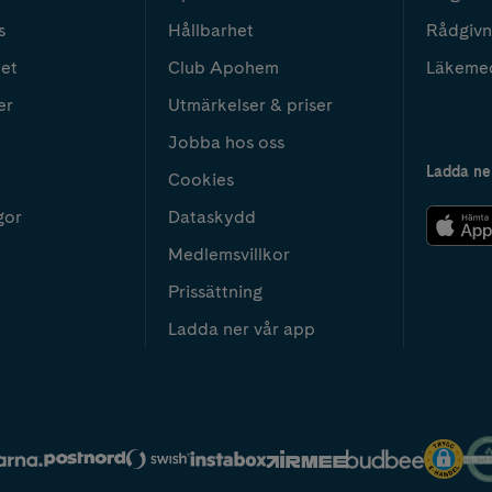
s
Hållbarhet
Rådgivn
het
Club Apohem
Läkeme
er
Utmärkelser & priser
Jobba hos oss
Ladda ne
Cookies
gor
Dataskydd
Medlemsvillkor
Prissättning
Ladda ner vår app