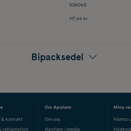
526045
117,44 kr
Bipacksedel
ce
Om Apohem
Mina re
 & kontakt
Om oss
Hämta u
& reklamation
Apohem i media
Högkos