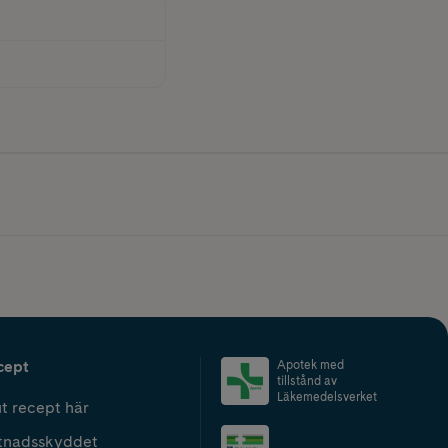
cept
Apotek med
tillstånd av
Läkemedelsverket
t recept här
tnadsskyddet