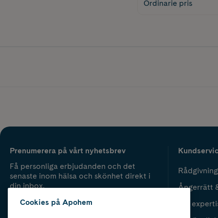
Ordinarie pris
Prenumerera på vårt nyhetsbrev
Kundservi
Få personliga erbjudanden och det
Rådgivning
senaste inom hälsa och skönhet direkt i
din inbox.
Ångerrätt 
Cookies på Apohem
Vår experti
Fyll i mailadress
Skicka