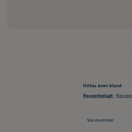
Hittas även bland
Receptbelagt
:
Recept
Varunummer