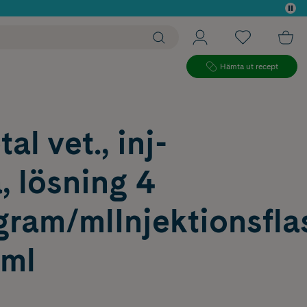
 köp*
Hämta ut recept
al vet., inj-
, lösning 4
ram/mlInjektionsfla
 ml