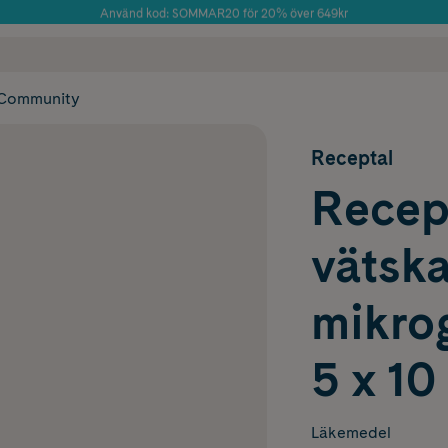
Använd kod: SOMMAR20 för 20% över 649kr
Årets Butik 2025 inom Skönhet
 frakt
✓ Rådgivning från farmaceuter & hudterapeuter
✓ Poäng på alla
Community
Receptal
Recept
vätska
mikrog
5 x 10
Läkemedel