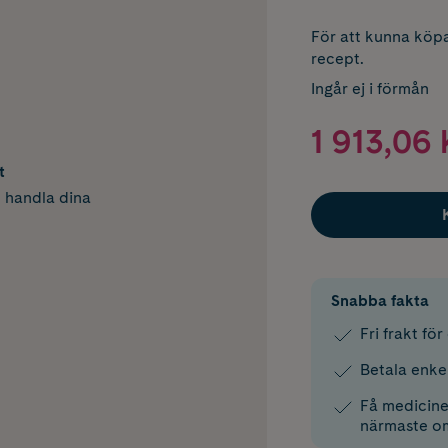
För att kunna köpa
recept.
Ingår ej i förmån
1 913,06 
t
h handla dina
Snabba fakta
Fri frakt fö
Betala enke
Få medicinen
närmaste o