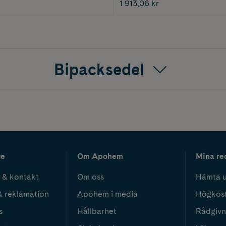
1 913,06 kr
Bipacksedel
ce
Om Apohem
Mina re
 & kontakt
Om oss
Hämta u
& reklamation
Apohem i media
Högkos
s
Hållbarhet
Rådgivn