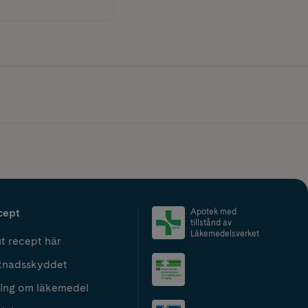
cept
Apotek med
tillstånd av
Läkemedelsverket
t recept här
tnadsskyddet
ing om läkemedel